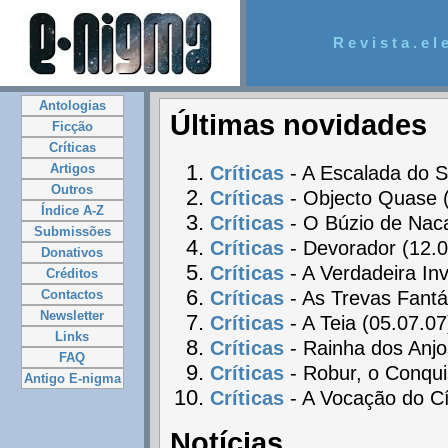
R e v i s t a . e l e
Antologias
Últimas novidades
Ficção
Críticas
Artigos
Críticas
- A Escalada do S
Outros
Críticas
- Objecto Quase 
Índice A-Z
Críticas
- O Búzio de Naca
Submissões
Críticas
- Devorador (12.0
Donativos
Críticas
- A Verdadeira In
Créditos
Críticas
- As Trevas Fantá
Contactos
Newsletter
Críticas
- A Teia (05.07.07
Links
Críticas
- Rainha dos Anjo
FAQ
Críticas
- Robur, o Conqui
Antigo E-nigma
Críticas
- A Vocação do Cí
Notícias