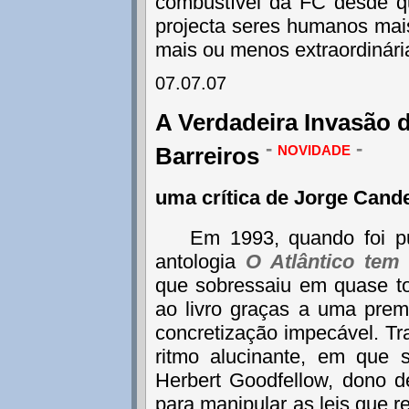
combustível da FC desde 
projecta seres humanos mai
mais ou menos extraordinár
07.07.07
A Verdadeira Invasão 
-
novidade
-
Barreiros
uma crítica de Jorge Cand
Em 1993, quando foi p
antologia
O Atlântico tem
que sobressaiu em quase to
ao livro graças a uma premi
concretização impecável. Tr
ritmo alucinante, em que 
Herbert Goodfellow, dono d
para manipular as leis que 