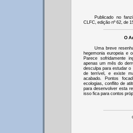
Publicado no fanzi
CLFC, edição nº 62, de 1
O Au
Uma breve resenha 
hegemonia europeia e o
Parece sofridamente in
apenas um mês do derru
desculpa para estudar o
de terrível, e existe
acabado. Pontos focado
ecologias, conflito de at
para desenvolver esta r
isso fica para contos próp