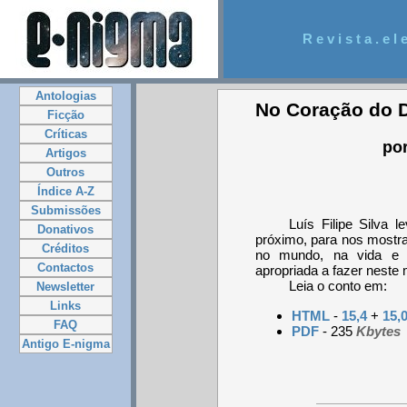
R e v i s t a . e l e
Antologias
No Coração do 
Ficção
Críticas
por
Artigos
Outros
Índice A-Z
Submissões
Luís Filipe Silva 
Donativos
próximo, para nos mostr
Créditos
no mundo, na vida e n
Contactos
apropriada a fazer nest
Leia o conto em:
Newsletter
Links
HTML
-
15,4
+
15,
FAQ
PDF
- 235
Kbytes
Antigo E-nigma