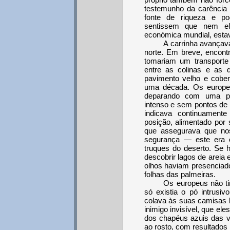
testemunho da carência
fonte de riqueza e po
sentissem que nem el
económica mundial, esta
A carrinha avançava
norte. Em breve, encont
tomariam um transporte 
entre as colinas e as d
pavimento velho e cober
uma década. Os europe
deparando com uma pai
intenso e sem pontos de r
indicava continuament
posição, alimentado por s
que assegurava que no
segurança — este era o
truques do deserto. Se h
descobrir lagos de areia
olhos haviam presenciado
folhas das palmeiras.
Os europeus não t
só existia o pó intrusiv
colava às suas camisas 
inimigo invisível, que e
dos chapéus azuis das v
ao rosto, com resultados