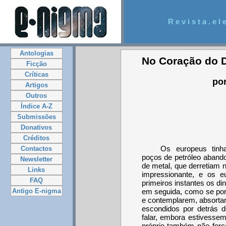
R e v i s t a . e l e
Antologias
No Coração do 
Ficção
Críticas
por
Artigos
Outros
Índice A-Z
Submissões
Donativos
Créditos
Os europeus tin
Contactos
poços de petróleo abando
Newsletter
de metal, que derretiam 
Links
impressionante, e os 
FAQ
primeiros instantes os di
em seguida, como se por 
Antigo E-nigma
e contemplarem, absortam
escondidos por detrás d
falar, embora estivesse
próprio também não forc