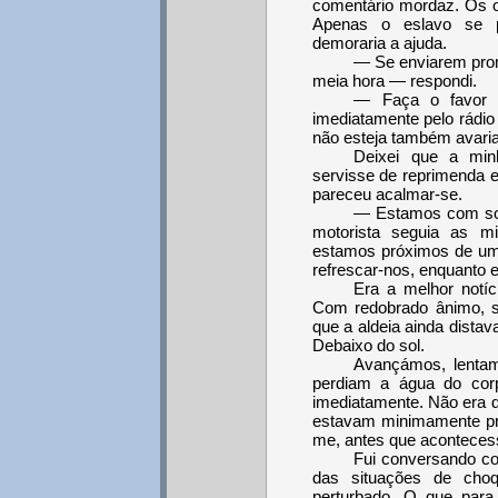
comentário mordaz. Os o
Apenas o eslavo se p
demoraria a ajuda.
— Se enviarem pron
meia hora — respondi.
— Faça o favor d
imediatamente pelo rádi
não esteja também avari
Deixei que a min
servisse de reprimenda e 
pareceu acalmar-se.
— Estamos com sor
motorista seguia as m
estamos próximos de um
refrescar-nos, enquanto
Era a melhor notíc
Com redobrado ânimo, sa
que a aldeia ainda distav
Debaixo do sol.
Avançámos, lentam
perdiam a água do corp
imediatamente. Não era 
estavam minimamente pre
me, antes que acontecess
Fui conversando c
das situações de choq
perturbado. O que para