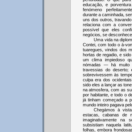
educação, e porventura
fenómeno perfeitament
durante a caminhada, se
uns dos outros, travand
relaciona com a conve
possível que eles con
negócios, se desconhecem
Uma vida na diplom
Contei, com todo o à-vo
tuaregues, vindos dos 
hortas de regadio, e sid
um clima impiedoso q
nómadas — há muito 
travessias do deserto;
sobrevivessem às temper
culpa era dos ocidentai
sido eles a lançar as ton
na atmosfera, com as sua
por habitante, e todo o 
já tinham começado a p
mundo inteiro pagava pelo
Chegámos à vista
estacas, cabanas de 
imaginativamente na 
subsistiam naquela lat
folhas, embora frondosa