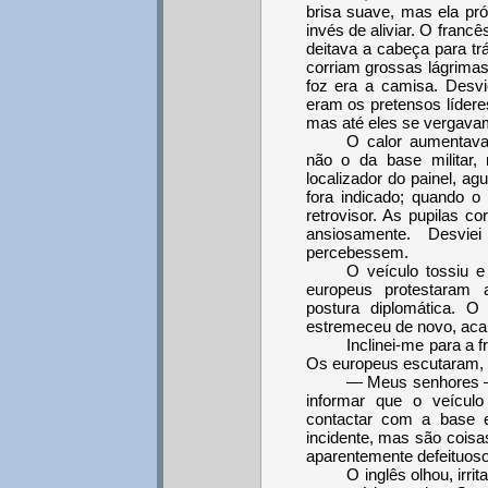
brisa suave, mas ela próp
invés de aliviar. O franc
deitava a cabeça para tr
corriam grossas lágrimas
foz era a camisa. Desvi
eram os pretensos lídere
mas até eles se vergavam
O calor aumentav
não o da base militar,
localizador do painel, a
fora indicado; quando o 
retrovisor. As pupilas 
ansiosamente. Desvi
percebessem.
O veículo tossiu 
europeus protestaram 
postura diplomática. O
estremeceu de novo, acab
Inclinei-me para a 
Os europeus escutaram, 
— Meus senhores —
informar que o veículo
contactar com a base e
incidente, mas são cois
aparentemente defeituoso
O inglês olhou, irri