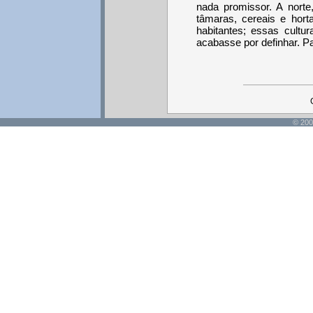
nada promissor. A norte
tâmaras, cereais e hort
habitantes; essas cult
acabasse por definhar. Par
© 200