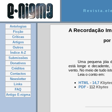
R e v i s t a . e l e
Antologias
A Recordação Im
Ficção
Críticas
por 
Artigos
Outros
Índice A-Z
Submissões
Uma pequena jóia da
Donativos
está longe e decadente, 
Créditos
vento. No meio de tudo ist
Contactos
Leia o conto em:
Newsletter
HTML
-
14,7
Kbyte
Links
PDF
- 112
Kbytes
FAQ
Antigo E-nigma