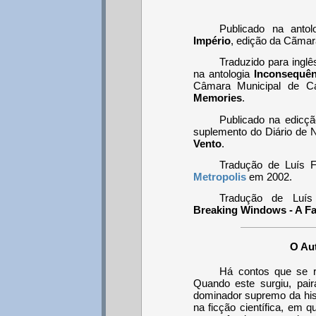
Publicado na anto
Império
, edição da Cãmar
Traduzido para inglês
na antologia
Inconsequên
Câmara Municipal de C
Memories
.
Publicado na edicç
suplemento do Diário de N
Vento
.
Tradução de Luís Fi
Metropolis
em 2002.
Tradução de Luís 
Breaking Windows - A Fa
O Aut
Há contos que se 
Quando este surgiu, pai
dominador supremo da hist
na ficção científica, em 