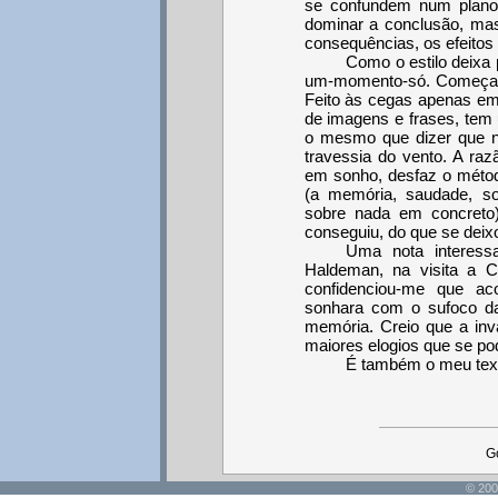
se confundem num plano li
dominar a conclusão, mas
consequências, os efeitos
Como o estilo deixa 
um-momento-só. Começa-se
Feito às cegas apenas em
de imagens e frases, tem 
o mesmo que dizer que n
travessia do vento. A raz
em sonho, desfaz o métod
(a memória, saudade, s
sobre nada em concreto
conseguiu, do que se deix
Uma nota interes
Haldeman, na visita a C
confidenciou-me que 
sonhara com o sufoco da
memória. Creio que a inv
maiores elogios que se po
É também o meu text
G
© 200