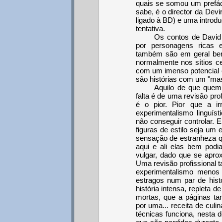
quais se somou um prefác
sabe, é o director da Dev
ligado à BD) e uma introdu
tentativa.
Os contos de David
por personagens ricas 
também são em geral bem
normalmente nos sítios ce
com um imenso potencial e
são histórias com um "mas
Aquilo de que quem
falta é de uma revisão pro
é o pior. Pior que a i
experimentalismo linguís
não conseguir controlar. 
figuras de estilo seja um 
sensação de estranheza q
aqui e ali elas bem podi
vulgar, dado que se apro
Uma revisão profissional 
experimentalismo menos l
estragos num par de hist
história intensa, repleta
mortas, que a páginas ta
por uma... receita de culi
técnicas funciona, nesta 