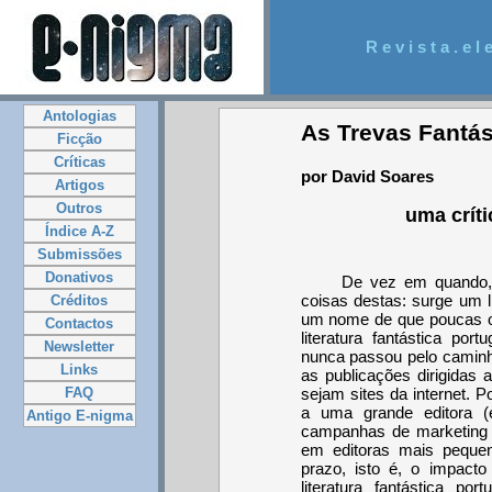
R e v i s t a . e l e
Antologias
As Trevas Fantás
Ficção
Críticas
por David Soares
Artigos
Outros
uma crít
Índice A-Z
Submissões
Donativos
De vez em quando, 
coisas destas: surge um l
Créditos
um nome de que poucas o
Contactos
literatura fantástica po
Newsletter
nunca passou pelo caminho
Links
as publicações dirigidas 
FAQ
sejam sites da internet. 
a uma grande editora (
Antigo E-nigma
campanhas de marketing r
em editoras mais pequen
prazo, isto é, o impact
literatura fantástica po