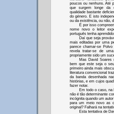
poucos ou nenhuns. Até p
que surgem longe da 
qualidade bastante defici
do género. E isto indepen
ou da existência, ou não, 
É por isso compreen
nome novo o leitor exper
português tenha aprendido 
Daí que seja prováv
mais editadas por uma pe
parece chamar-se Polvo
revela tratar-se de uma
propriamente sido um suc
Mas David Soares 
bem que este seja o seu
primeiro ainda mais obscu
literatura convencional t
da banda desenhada naci
histórias, e em cujos qu
fazer notar.
Em todo o caso, na 
não é tão determinante co
incógnita quando um autor 
para um meio novo as q
original? Falhará na tentat
Esta tentativa de Da