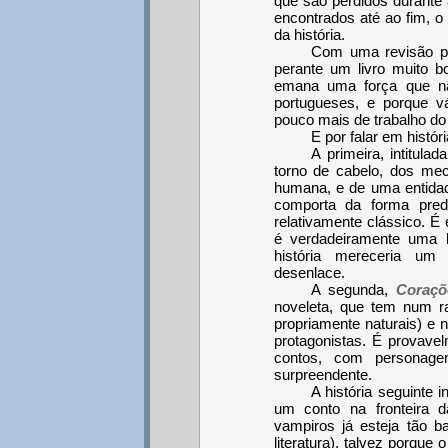
que são perdidos durante
encontrados até ao fim, o
da história.
Com uma revisão pr
perante um livro muito 
emana uma força que não
portugueses, e porque v
pouco mais de trabalho do 
E por falar em históri
A primeira, intitulad
torno de cabelo, dos me
humana, e de uma entidad
comporta da forma pred
relativamente clássico. É e
é verdadeiramente uma l
história mereceria um
desenlace.
A segunda,
Coraçõ
noveleta, que tem num r
propriamente naturais) e 
protagonistas. É provave
contos, com personag
surpreendente.
A história seguinte i
um conto na fronteira 
vampiros já esteja tão ba
literatura), talvez porque 