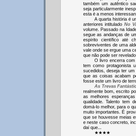
também um autêntico sac
seja particularmente ines
esta é a menos interessant
A quarta história é
anteriores intitulado
No Va
volume. Passado na Idade
segue as andanças de um
espírito científico até
sobreviventes de uma ald
vale onde se ergue uma cert
que não pode ser revelado
O livro encerra com
tem como protagonista u
sucedidos, deseja ter um 
que as coisas acabam po
fosse este um livro de terro
As Trevas Fantásti
realmente bom, escrito p
as melhores esperanças 
qualidade. Talento tem d
domá-lo melhor, para o q
muito importantes. É prov
que se houvesse meias es
e neste caso concreto, in
daí que...
★★★★