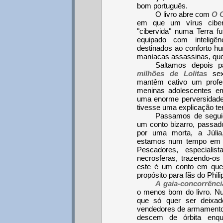
bom português.
O livro abre com
O 
em que um vírus cibern
"cibervida" numa Terra 
equipado com inteligênc
destinados ao conforto 
maníacas assassinas, que
Saltamos depois p
milhões de Lolitas
sexu
mantêm cativo um profes
meninas adolescentes e
uma enorme perversidade.
tivesse uma explicação ter
Passamos de segu
um conto bizarro, passado
por uma morta, a Júlia
estamos num tempo em qu
Pescadores, especial
necrosferas, trazendo-os
este é um conto em que 
propósito para fãs do Phili
A gaia-concorrênci
o menos bom do livro. Nu
que só quer ser deixa
vendedores de armamentos
descem de órbita enqu