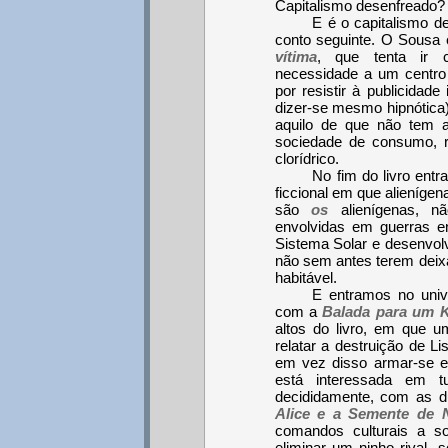
Capitalismo desenfreado
E é o capitalismo d
conto seguinte. O Sousa
vítima
, que tenta ir c
necessidade a um centro
por resistir à publicidad
dizer-se mesmo hipnótica
aquilo de que não tem a
sociedade de consumo, r
clorídrico.
No fim do livro ent
ficcional em que alienígen
são
os
alienígenas, n
envolvidas em guerras e
Sistema Solar e desenvolv
não sem antes terem deixa
habitável.
E entramos no unive
com a
Balada para um K
altos do livro, em que u
relatar a destruição de L
em vez disso armar-se e
está interessada em 
decididamente, com as d
Alice e a Semente de 
comandos culturais a s
eliminar um ninho rival,