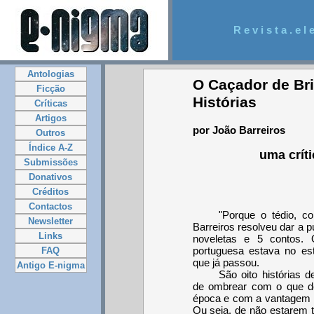
R e v i s t a . e l e
Antologias
O Caçador de Br
Ficção
Histórias
Críticas
Artigos
por João Barreiros
Outros
Índice A-Z
uma crít
Submissões
Donativos
Créditos
Contactos
"Porque o tédio, c
Newsletter
Barreiros resolveu dar a pú
Links
noveletas e 5 contos. 
portuguesa estava no es
FAQ
que já passou.
Antigo E-nigma
São oito histórias 
de ombrear com o que de
época e com a vantagem a
Ou seja, de não estarem t