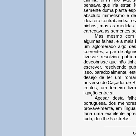
pensava que iria estar.
semente duma planta espe
absoluto mimetismo e de 
ideia era contrabandear ess
ninhos, mas as medidas 
carregava as sementes se
Mas mesmo com ta
algumas falhas, e a mais i
um aglomerado algo des
coerentes, a par de algun
tivesse resolvido publi
descobrisse que não tinh
escrever, resolvendo pu
isso, paradoxalmente, est
desejo de ler um rom
universo do Caçador de B
contos, um terceiro liv
ligação entre si.
Apesar desta fal
portuguesa, dos melhores
provavelmente, em língua 
faria uma excelente apr
tudo, dou-lhe 5 estrelas.
G