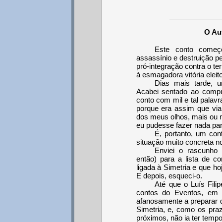
O Aut
Este conto começ
assassínio e destruição pe
pró-integração contra o ter
à esmagadora vitória eleit
Dias mais tarde, 
Acabei sentado ao compu
conto com mil e tal palav
porque era assim que via
dos meus olhos, mais ou m
eu pudesse fazer nada para
É, portanto, um con
situação muito concreta n
Enviei o rascunho 
então) para a lista de co
ligada à Simetria e que h
E depois, esqueci-o.
Até que o Luís Fili
contos do Eventos, em 
afanosamente a preparar 
Simetria, e, como os pra
próximos, não ia ter tempo