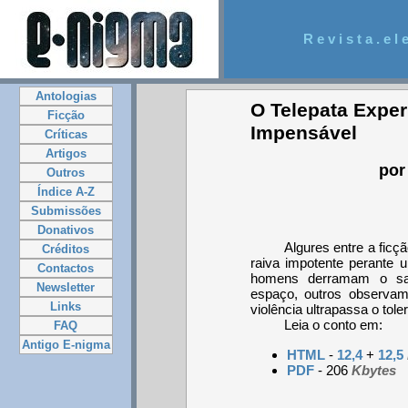
R e v i s t a . e l e
Antologias
O Telepata Exper
Ficção
Impensável
Críticas
Artigos
por
Outros
Índice A-Z
Submissões
Donativos
Algures entre a ficçã
Créditos
raiva impotente perante u
Contactos
homens derramam o san
Newsletter
espaço, outros observa
Links
violência ultrapassa o tole
Leia o conto em:
FAQ
Antigo E-nigma
HTML
-
12,4
+
12,5
PDF
- 206
Kbytes