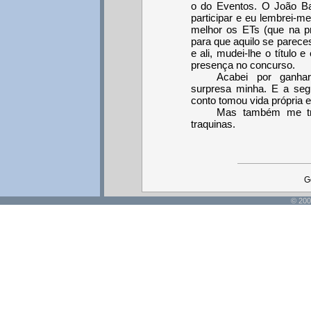
o do Eventos. O João B
participar e eu lembrei-m
melhor os ETs (que na p
para que aquilo se parece
e ali, mudei-lhe o título 
presença no concurso.
Acabei por ganh
surpresa minha. E a seg
conto tomou vida própria e
Mas também me tro
traquinas.
G
© 200