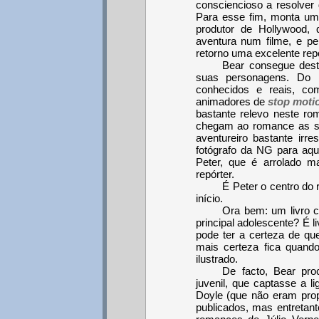
consciencioso a resolver 
Para esse fim, monta um
produtor de Hollywood, 
aventura num filme, e pe
retorno uma excelente repo
Bear consegue dest
suas personagens. Do 
conhecidos e reais, c
animadores de
stop moti
bastante relevo neste ro
chegam ao romance as su
aventureiro bastante ir
fotógrafo da NG para aque
Peter, que é arrolado m
repórter.
É Peter o centro do
início.
Ora bem: um livro
principal adolescente? É l
pode ter a certeza de qu
mais certeza fica quand
ilustrado.
De facto, Bear pro
juvenil, que captasse a l
Doyle (que não eram prop
publicados, mas entretan