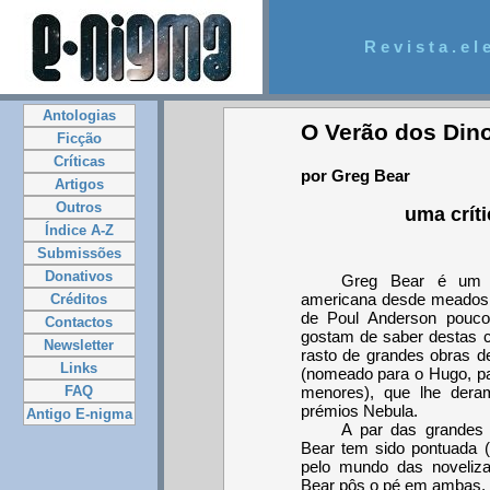
R e v i s t a . e l e
Antologias
O Verão dos Din
Ficção
Críticas
por Greg Bear
Artigos
Outros
uma crít
Índice A-Z
Submissões
Donativos
Greg Bear é um 
americana desde meados do
Créditos
de Poul Anderson pouco
Contactos
gostam de saber destas c
Newsletter
rasto de grandes obras d
Links
(nomeado para o Hugo, pa
FAQ
menores), que lhe dera
prémios Nebula.
Antigo E-nigma
A par das grandes o
Bear tem sido pontuada (
pelo mundo das noveliza
Bear pôs o pé em ambas,