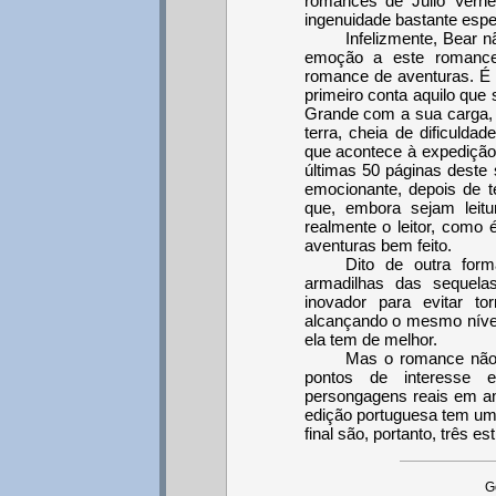
romances de Júlio Vern
ingenuidade bastante espe
Infelizmente, Bear n
emoção a este romance. 
romance de aventuras. É q
primeiro conta aquilo que
Grande com a sua carga, 
terra, cheia de dificulda
que acontece à expedição 
últimas 50 páginas deste 
emocionante, depois de t
que, embora sejam leit
realmente o leitor, com
aventuras bem feito.
Dito de outra for
armadilhas das sequelas
inovador para evitar to
alcançando o mesmo nível 
ela tem de melhor.
Mas o romance não f
pontos de interesse 
persongagens reais em amb
edição portuguesa tem uma
final são, portanto, três est
G