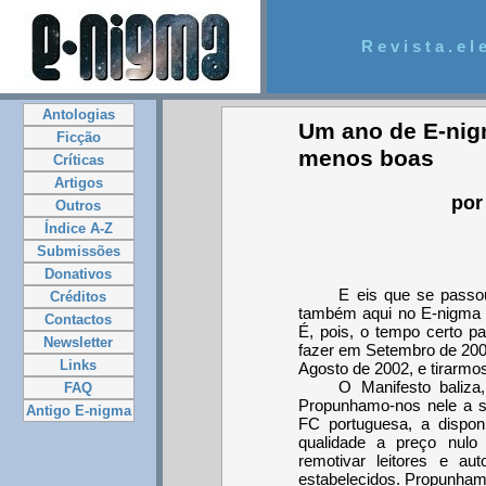
R e v i s t a . e l e
Antologias
Um ano de E-nigm
Ficção
menos boas
Críticas
Artigos
por
Outros
Índice A-Z
Submissões
Donativos
E eis que se passo
Créditos
também aqui no E-nigma o
Contactos
É, pois, o tempo certo 
Newsletter
fazer em Setembro de 2001
Links
Agosto de 2002, e tirarmo
O Manifesto baliz
FAQ
Propunhamo-nos nele a s
Antigo E-nigma
FC portuguesa, a disponib
qualidade a preço nulo
remotivar leitores e au
estabelecidos. Propunham