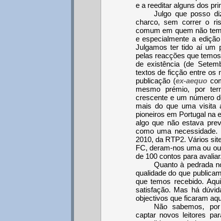
e a reeditar alguns dos pr
Julgo que posso d
charco, sem correr o ris
comum em quem não tem se
e especialmente a edição
Julgamos ter tido aí um 
pelas reacções que temos
de existência (de Setem
textos de ficção entre os
publicação (
ex-aequo
com
mesmo prémio, por ter
crescente e um número de
mais do que uma visita 
pioneiros em Portugal na 
algo que não estava prev
como uma necessidade. T
2010, da RTP2. Vários site
FC, deram-nos uma ou ou
de 100 contos para avaliar
Quanto à pedrada no
qualidade do que publicam
que temos recebido. Aqu
satisfação. Mas há dúvid
objectivos que ficaram a
Não sabemos, por
captar novos leitores p