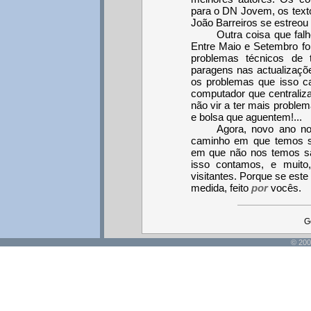
para o DN Jovem, os text
João Barreiros se estreou 
Outra coisa que falh
Entre Maio e Setembro fo
problemas técnicos de 
paragens nas actualizaçõe
os problemas que isso ca
computador que centraliz
não vir a ter mais problem
e bolsa que aguentem!...
Agora, novo ano no
caminho em que temos si
em que não nos temos sa
isso contamos, e muito,
visitantes. Porque se este 
medida, feito
por
vocês.
G
© 200