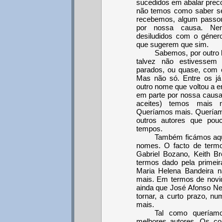
sucedidos em abalar preco
não temos como saber se,
recebemos, algum passou
por nossa causa. Nem
desiludidos com o géner
que sugerem que sim.
Sabemos, por outro 
talvez não estivessem
parados, ou quase, com e
Mas não só. Entre os já
outro nome que voltou a e
em parte por nossa causa.
aceites) temos mais
Queríamos mais. Queríam
outros autores que pou
tempos.
Também ficámos aqu
nomes. O facto de term
Gabriel Bozano, Keith Br
termos dado pela primeir
Maria Helena Bandeira 
mais. Em termos de novi
ainda que José Afonso Net
tornar, a curto prazo, 
mais.
Tal como queríamo
melhores autores. Os cont