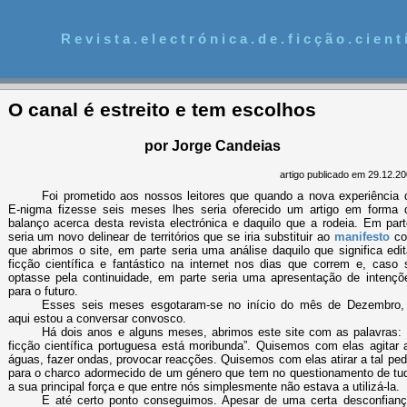
R e v i s t a . e l e c t r ó n i c a . d e . f i c ç ã o . c i e n t í
O canal é estreito e tem escolhos
por Jorge Candeias
artigo publicado em 29.12.2
Foi prometido aos nossos leitores que quando a nova experiência 
E-nigma fizesse seis meses lhes seria oferecido um artigo em forma 
balanço acerca desta revista electrónica e daquilo que a rodeia. Em part
seria um novo delinear de territórios que se iria substituir ao
manifesto
c
que abrimos o site, em parte seria uma análise daquilo que significa edit
ficção científica e fantástico na internet nos dias que correm e, caso 
optasse pela continuidade, em parte seria uma apresentação de intençõ
para o futuro.
Esses seis meses esgotaram-se no início do mês de Dezembro,
aqui estou a conversar convosco.
Há dois anos e alguns meses, abrimos este site com as palavras: 
ficção científica portuguesa está moribunda”. Quisemos com elas agitar 
águas, fazer ondas, provocar reacções. Quisemos com elas atirar a tal ped
para o charco adormecido de um género que tem no questionamento de tu
a sua principal força e que entre nós simplesmente não estava a utilizá-la.
E até certo ponto conseguimos. Apesar de uma certa desconfianç