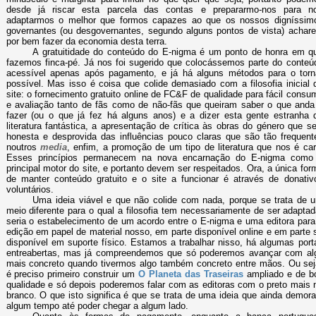
desde já riscar esta parcela das contas e prepararmo-nos para n
adaptarmos o melhor que formos capazes ao que os nossos digníssim
governantes (ou desgovernantes, segundo alguns pontos de vista) achar
por bem fazer da economia desta terra.
A gratuitidade do conteúdo do E-nigma é um ponto de honra em q
fazemos finca-pé. Já nos foi sugerido que colocássemos parte do conteú
acessível apenas após pagamento, e já há alguns métodos para o torn
possível. Mas isso é coisa que colide demasiado com a filosofia inicial 
site: o fornecimento gratuito online de FC&F de qualidade para fácil consu
e avaliação tanto de fãs como de não-fãs que queiram saber o que anda
fazer (ou o que já fez há alguns anos) e a dizer esta gente estranha 
literatura fantástica, a apresentação de crítica às obras do género que se
honesta e desprovida das influências pouco claras que são tão frequent
noutros
media
, enfim, a promoção de um tipo de literatura que nos é car
Esses princípios permanecem na nova encarnação do E-nigma como
principal motor do site, e portanto devem ser respeitados. Ora, a única for
de manter conteúdo gratuito e o site a funcionar é através de donativ
voluntários.
Uma ideia viável e que não colide com nada, porque se trata de 
meio diferente para o qual a filosofia tem necessariamente de ser adaptad
seria o estabelecimento de um acordo entre o E-nigma e uma editora para
edição em papel de material nosso, em parte disponível online e em parte 
disponível em suporte físico. Estamos a trabalhar nisso, há algumas port
entreabertas, mas já compreendemos que só poderemos avançar com al
mais concreto quando tivermos algo também concreto entre mãos. Ou sej
é preciso primeiro construir um
O Planeta das Traseiras
ampliado e de b
qualidade e só depois poderemos falar com as editoras com o preto mais 
branco. O que isto significa é que se trata de uma ideia que ainda demora
algum tempo até poder chegar a algum lado.