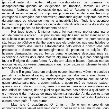
(principalmente do) editor. Alguns colaboradores de primeira ho
desapareceram quando as exigências de trabalho, família ou estu
cobraram facturas mais elevadas do que até aí. Autores e tradutores (
especial estes últimos) incumpriram promessas e deixaram textos p
entregar ou ilustrações por concretizar, atrasando alguns projectos por vez
durante anos ou chegando mesmo a inviabilizá-los. Tudo isto acontec
também (ou principalmente) por culpa da instabilidade de vida do editor, q
levou a interrupções no funcionamento do site.
Por tudo isso, o E-nigma nunca foi realmente profissional na s
atitude perante a edição. Ser profissional significa não só ter atenção ao q
se publica e ao como, mas acima de tudo cumprir com as promessas q
são feitas ao público e dar-lhe aquilo que ele pretende, nas quantidades q
pretende, dentro dos limites estabelecidos pelo editor e construídos pel
produtores e dentro dos constrangimentos do processo de edição. Não
fizemos demasiadas vezes. Temos pena, e pedimos desculpa, mas se
experiência destes dois anos mostra alguma coisa é que não conseguim
fazer o E-nigma de outra forma. A vida tem altos e baixos, épocas mortas
épocas vivas, por vezes demasiado vivas, e por vezes simplesmente não 
tempo para a carolice.
Se o E-nigma fosse um projecto economicamente viável no sentido 
permitir a profissionalização, ainda que parcial, dos seus executores, 
coisas seriam diferentes. Se pudéssemos pagar dinheiro que se visse
quem produz para nós, a quem traduz, a quem revê os nossos textos,
quem coloca tudo isto
online
, teríamos razões para exigir mais deles e 
nós. Afinal de contas, dar ao público que investe nas coisas a qualidade q
ele merece é dar mostras do mais elementar respeito. Ainda que esta reg
seja tantas vezes ignorada quer pelos produtores quer pelos divulgadores 
cultura deste país. E dos outros.
Mas isto é académico. O E-nigma não é um empreendimen
economicamente viável nem vejo como o possa vir a ser algum dia, logo