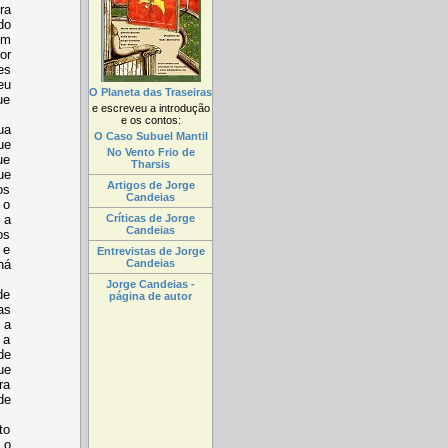
ra
do
em
or
es
eu
O Planeta das Traseiras
ue
e escreveu a introdução
e os contos:
ua
O Caso Subuel Mantil
ue
No Vento Frio de
ue
Tharsis
ue
Artigos de Jorge
os
Candeias
 o
Críticas de Jorge
 a
Candeias
os
 e
Entrevistas de Jorge
Candeias
há
Jorge Candeias -
de
página de autor
as
 a
 a
de
ue
ra
de
to
 o