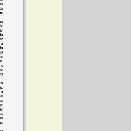
os
os
em
ue
do
ar
do
mo
 a
da
ja
es
o.
 o
ma
os
um
a,
 a
só
as
go
a:
oa
no
rá