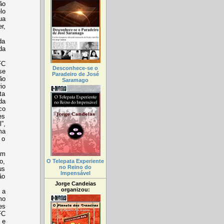
ão
lo
ua
r,
da
da
FC
Desconhece-se o
se
Paradeiro de José
ão
Saramago
io
ta
da
co
es
”,
ma
 o
am
o,
O Telepata Experiente
no Reino do
us
Impensável
ão
Jorge Candeias
organizou:
 a
mo
es
FC
 e