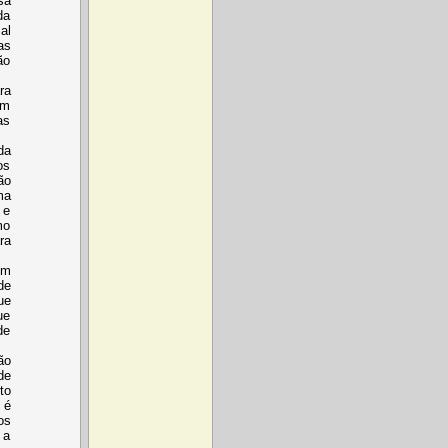
sa
da
al
as
ão
ra
um
as
da
os
ão
ma
 e
mo
ra
em
de
ue
ue
de
ão
de
to
 é
os
 a