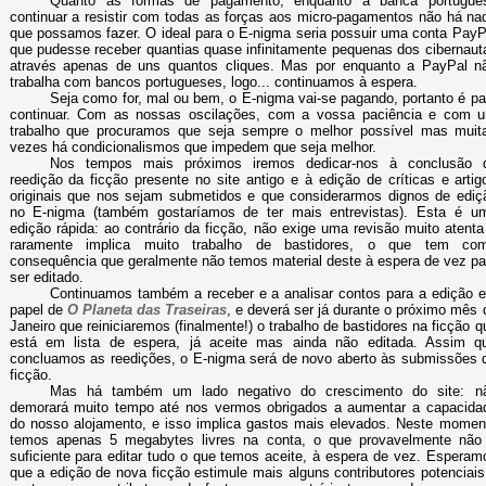
Quanto às formas de pagamento, enquanto a banca portugue
continuar a resistir com todas as forças aos micro-pagamentos não há na
que possamos fazer. O ideal para o E-nigma seria possuir uma conta PayP
que pudesse receber quantias quase infinitamente pequenas dos cibernaut
através apenas de uns quantos cliques. Mas por enquanto a PayPal n
trabalha com bancos portugueses, logo... continuamos à espera.
Seja como for, mal ou bem, o E-nigma vai-se pagando, portanto é pa
continuar. Com as nossas oscilações, com a vossa paciência e com 
trabalho que procuramos que seja sempre o melhor possível mas muit
vezes há condicionalismos que impedem que seja melhor.
Nos tempos mais próximos iremos dedicar-nos à conclusão 
reedição da ficção presente no site antigo e à edição de críticas e artig
originais que nos sejam submetidos e que considerarmos dignos de ediç
no E-nigma (também gostaríamos de ter mais entrevistas). Esta é u
edição rápida: ao contrário da ficção, não exige uma revisão muito atenta
raramente implica muito trabalho de bastidores, o que tem co
consequência que geralmente não temos material deste à espera de vez pa
ser editado.
Continuamos também a receber e a analisar contos para a edição 
papel de
O Planeta das Traseiras
, e deverá ser já durante o próximo mês 
Janeiro que reiniciaremos (finalmente!) o trabalho de bastidores na ficção q
está em lista de espera, já aceite mas ainda não editada. Assim q
concluamos as reedições, o E-nigma será de novo aberto às submissões 
ficção.
Mas há também um lado negativo do crescimento do site: n
demorará muito tempo até nos vermos obrigados a aumentar a capacida
do nosso alojamento, e isso implica gastos mais elevados. Neste momen
temos apenas 5 megabytes livres na conta, o que provavelmente não
suficiente para editar tudo o que temos aceite, à espera de vez. Esperam
que a edição de nova ficção estimule mais alguns contributores potenciais