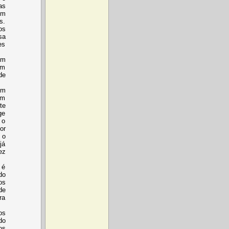
as
em
s.
os
sa
es
om
um
de
em
em
te
ge
 o
or
 o
já
ez
 é
do
os
de
ra
os
do
os