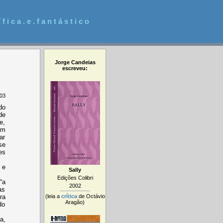
 f i c a . e . f a n t á s t i c o
Jorge Candeias
escreveu:
003
do
de
e,
om
ar
se
es
 e
Sally
Edições Colibri
“a
2002
as
(leia a
crítica
de Octávio
ra
Aragão)
do
a,