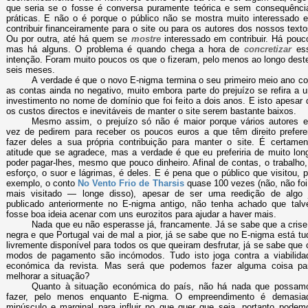
que seria se o fosse é conversa puramente teórica e sem consequênci
práticas. E não o é porque o público não se mostra muito interessado 
contribuir financeiramente para o site ou para os autores dos nossos texto
Ou por outra, até há quem se
mostre
interessado em contribuir. Há pouc
mas há alguns. O problema é quando chega a hora de
concretizar
es
intenção. Foram muito poucos os que o fizeram, pelo menos ao longo dest
seis meses.
A verdade é que o novo E-nigma termina o seu primeiro meio ano c
as contas ainda no negativo, muito embora parte do prejuízo se refira a 
investimento no nome de domínio que foi feito a dois anos. E isto apesar 
os custos directos e inevitáveis de manter o site serem bastante baixos.
Mesmo assim, o prejuízo só não é maior porque vários autores 
vez de pedirem para receber os poucos euros a que têm direito prefer
fazer deles a sua própria contribuição para manter o site. É certamen
atitude que se agradece, mas a verdade é que eu preferiria de muito lon
poder pagar-lhes, mesmo que pouco dinheiro. Afinal de contas, o trabalho,
esforço, o suor e lágrimas, é deles. E é pena que o público que visitou, p
exemplo, o conto
No Vento Frio de Tharsis
quase 100 vezes (não, não foi
mais visitado — longe disso), apesar de ser uma reedição de algo 
publicado anteriormente no E-nigma antigo, não tenha achado que talv
fosse boa ideia acenar com uns eurozitos para ajudar a haver mais.
Nada que eu não esperasse já, francamente. Já se sabe que a crise
negra e que Portugal vai de mal a pior, já se sabe que no E-nigma está tu
livremente disponível para todos os que queiram desfrutar, já se sabe que 
modos de pagamento são incómodos. Tudo isto joga contra a viabilida
económica da revista. Mas será que podemos fazer alguma coisa pa
melhorar a situação?
Quanto à situação económica do país, não há nada que possam
fazer, pelo menos enquanto E-nigma. O empreendimento é demasia
minúsculo e marginal para influir no que quer que seja, portanto podem