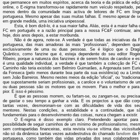
que permanece em muitos espíritos, acerca da teoria e da prática de ediç
online, o E-nigma transformou-se rapidamente num veículo respeitado, pe
menos dentro da comunidade mais activa de leitores de FC em líng
portuguesa. Mesmo apesar das suas muitas falhas. E mesmo apesar de se
em grande medida, uma iniciativa unipessoal.
Esta, é bom dizê-lo, é a sua maior falha. Aliás, esta é a maior falha 
FC em português e a razão principal para a nossa FC&F continuar, ain
hoje, dois anos depois, a estar moribunda.
Não é de agora, note-se. A verdade é que todas as iniciativas da 
portuguesa, das mais amadoras às mais “profissionais”, dependem qua
exclusivamente de uma ou duas pessoas. Se é lógico que o Drag
Quântico, como fanzine que é, esteja dependente do seu editor Rogér
Ribeiro, porque a natureza dos fanzines é de serem frutos de carolice e es
é uma qualidade individual, a verdade é que também a colecção de FC 
Caminho não teria existido sem Belmiro Guimarães, a Argonauta sem Euri
da Fonseca (pelo menos durante boa parte da sua existência) ou a Limit
sem João Barreiros. Mesmo nestes meios da edição “oficial”, ou “tradicional
que supostamente seriam profissionais, a carolice e o voluntarismo de u
ou duas pessoas são os motores que os movem. Para o melhor e para
pior. E isso é péssimo.
É que as pessoas morrem, ou fartam-se, ou zangam-se, ou precis
de gastar o seu tempo a ganhar a vida. E os projectos a que dão corp
tantas vezes, desmoronam-se com as dificuldades de vida dos se
mentores. Nestas condições, a estabilidade e a continuidade, que s
fundamentais para o desenvolvimento das coisas, nunca chegam a existir.
O E-nigma é disso exemplo claro. Pretendendo apontar para
possibilidade de seguir caminhos de um mínimo de profissionalismo, mes
sem contrapartidas financeiras, esta revista viu-se vítima das vicissitud
não só da dinâmica tantas vezes autodestrutiva do chamado
fandom
da 
portuguesa, como também das vidas privadas dos seus colaboradores