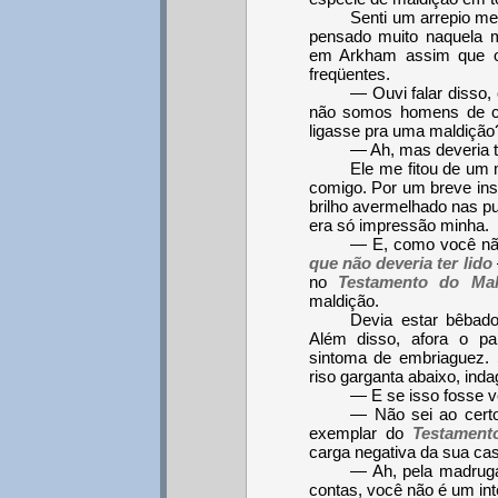
Senti um arrepio me
pensado muito naquela m
em Arkham assim que o
freqüentes.
— Ouvi falar disso,
não somos homens de c
ligasse pra uma maldição
— Ah, mas deveria te
Ele me fitou de um
comigo. Por um breve inst
brilho avermelhado nas pu
era só impressão minha.
— E, como você não
que não deveria ter lido
no
Testamento do Ma
maldição.
Devia estar bêbad
Além disso, afora o p
sintoma de embriaguez. S
riso garganta abaixo, ind
— E se isso fosse v
— Não sei ao certo
exemplar do
Testament
carga negativa da sua cas
— Ah, pela madruga
contas, você não é um int