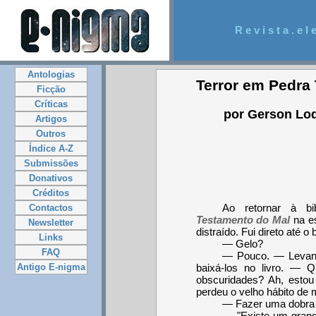
R e v i s t a . e l e
Antologias
Terror em Pedra 
Ficção
Críticas
por Gerson Lod
Artigos
Outros
Índice A-Z
Submissões
Donativos
Créditos
Ao retornar à bib
Contactos
Testamento do Mal
na es
Newsletter
distraído. Fui direto até o
Links
— Gelo?
FAQ
— Pouco. — Levant
baixá-los no livro. — 
Antigo E-nigma
obscuridades? Ah, estou
perdeu o velho hábito de 
— Fazer uma dobra 
— "Existe um gran