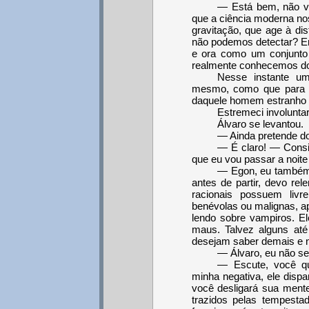
— Está bem, não v
que a ciência moderna no
gravitação, que age à dis
não podemos detectar? E
e ora como um conjunto 
realmente conhecemos do
Nesse instante um 
mesmo, como que para da
daquele homem estranho q
Estremeci involunta
Álvaro se levantou.
— Ainda pretende do
— É claro! — Consi
que eu vou passar a noite
— Egon, eu também 
antes de partir, devo rel
racionais possuem livre
benévolas ou malignas, a
lendo sobre vampiros. E
maus. Talvez alguns at
desejam saber demais e n
— Álvaro, eu não sei
— Escute, você q
minha negativa, ele disp
você desligará sua ment
trazidos pelas tempest