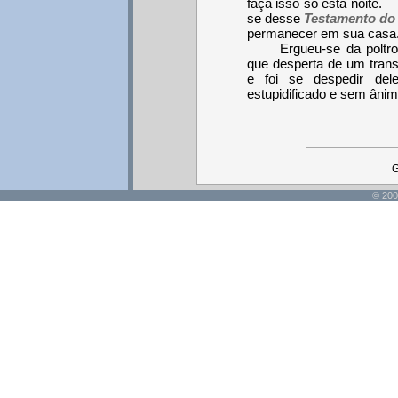
faça isso só esta noite. —
se desse
Testamento do
permanecer em sua casa
Ergueu-se da poltr
que desperta de um trans
e foi se despedir del
estupidificado e sem ânim
G
© 200