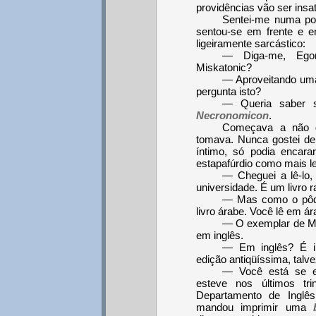
providências vão ser insat
Sentei-me numa pol
sentou-se em frente e e
ligeiramente sarcástico:
— Diga-me, Egon
Miskatonic?
— Aproveitando uma
pergunta isto?
— Queria saber s
Necronomicon
.
Começava a não g
tomava. Nunca gostei de
íntimo, só podia encara
estapafúrdio como mais l
— Cheguei a lê-lo,
universidade. É um livro r
— Mas como o pôde
livro árabe. Você lê em á
— O exemplar de Mi
em inglês.
— Em inglês? É i
edição antiqüíssima, talvez
— Você está se e
esteve nos últimos tr
Departamento de Inglê
mandou imprimir uma