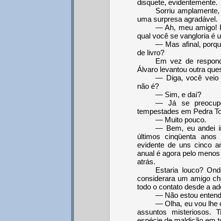
disquete, evidentemente.
Sorriu amplamente,
uma surpresa agradável.
— Ah, meu amigo! P
qual você se vangloria é 
— Mas afinal, porq
de livro?
Em vez de respond
Álvaro levantou outra que
— Diga, você veio 
não é?
— Sim, e daí?
— Já se preocupo
tempestades em Pedra To
— Muito pouco.
— Bem, eu andei in
últimos cinqüenta ano
evidente de uns cinco an
anual é agora pelo meno
atrás.
Estaria louco? Ond
considerara um amigo ch
todo o contato desde a a
— Não estou entende
— Olha, eu vou lhe 
assuntos misteriosos. 
espécie de maldição em t