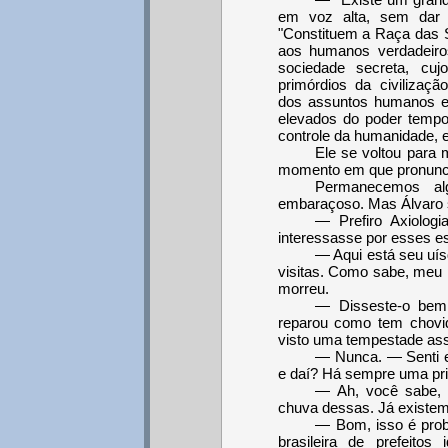
em voz alta, sem dar
"Constituem a Raça das 
aos humanos verdadeir
sociedade secreta, cu
primórdios da civilizaç
dos assuntos humanos e 
elevados do poder tempor
controle da humanidade, 
Ele se voltou para
momento em que pronuncia
Permanecemos alg
embaraçoso. Mas Álvaro 
— Prefiro Axiologi
interessasse por esses e
— Aqui está seu uí
visitas. Como sabe, meu 
morreu.
— Disseste-o bem:
reparou como tem chovid
visto uma tempestade as
— Nunca. — Senti e
e daí? Há sempre uma pri
— Ah, você sabe, 
chuva dessas. Já existem
— Bom, isso é prob
brasileira de prefeito