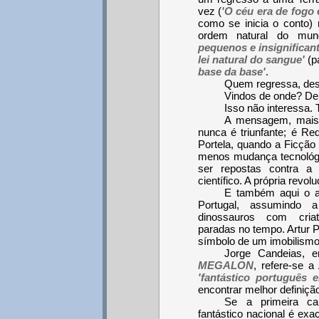
vez (
'O céu era de fogo
como se inicia o conto) r
ordem natural do mu
pequenos e insignificant
lei natural do sangue'
(p
base da base'
.
Quem regressa, dest
Vindos de onde? De
Isso não interessa. 
A mensagem, mais 
nunca é triunfante; é R
Portela, quando a Ficção 
menos mudança tecnológi
ser repostas contra a r
científico. A própria revo
E também aqui o au
Portugal, assumindo 
dinossauros com criat
paradas no tempo. Artur P
símbolo de um imobilismo 
Jorge Candeias, em
MEGALON
, refere-se a
'fantástico português 
encontrar melhor definição
Se a primeira car
fantástico nacional é exa