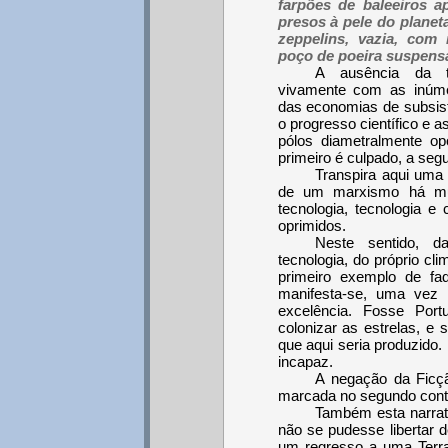
farpões de baleeiros 
presos à pele do plane
zeppelins, vazia, co
poço de poeira suspensa
A ausência da ter
vivamente com as inúme
das economias de subsistê
o progresso científico e 
pólos diametralmente 
primeiro é culpado, a segu
Transpira aqui uma 
de um marxismo há mui
tecnologia, tecnologia e 
oprimidos.
Neste sentido, 
tecnologia, do próprio c
primeiro exemplo de fad
manifesta-se, uma vez
excelência. Fosse Por
colonizar as estrelas, e s
que aqui seria produzido.
incapaz.
A negação da Ficçã
marcada no segundo cont
Também esta narrat
não se pudesse libertar 
um regresso a uma Terr