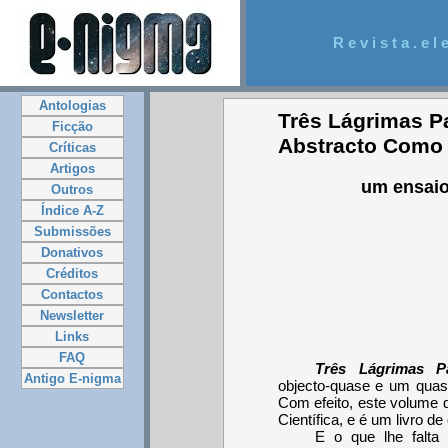
R e v i s t a . e l e
Antologias
Três Lágrimas Pa
Ficção
Abstracto Como 
Críticas
Artigos
um ensaio
Outros
Índice A-Z
Submissões
Donativos
Créditos
Contactos
Newsletter
Links
FAQ
Três Lágrimas Pa
Antigo E-nigma
objecto-quase e um quas
Com efeito, este volume d
Científica, e é um livro de
E o que lhe falta