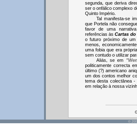
segunda, que deriva dire
ser o onfálico complexo d
Quinto Império.
Tal manifesta-se 
que Portela não consegue 
favor de uma narrativ
referências às
Cartas do
o futuro próximo de um 
menos, economicamente 
uma fobia que era própri
sem contudo o utilizar par
Aliás, se em
"Wen
politicamente correcta 
último (?) americano ani
um dos contos melhor co
tema desta colectânea - l
em relação à nossa vizin
G
© 200