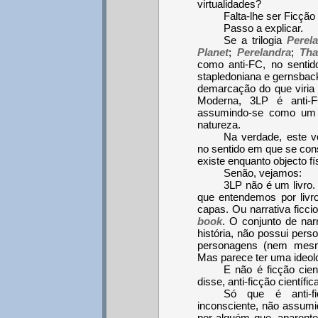
virtualidades?
Falta-lhe ser Ficção C
Passo a explicar.
Se a trilogia
Perel
Planet
;
Perelandra
;
Tha
como anti-FC, no sentid
stapledoniana e gernsbac
demarcação do que viria 
Moderna, 3LP é anti-
assumindo-se como um ob
natureza.
Na verdade, este v
no sentido em que se const
existe enquanto objecto fí
Senão, vejamos:
3LP não é um livro.
que entendemos por livro
capas. Ou narrativa ficci
book
. O conjunto de nar
história, não possui pers
personagens (nem mesm
Mas parece ter uma ideolo
E não é ficção cien
disse, anti-ficção científica
Só que é anti-fic
inconsciente, não assumido
por alguém que, aparentem