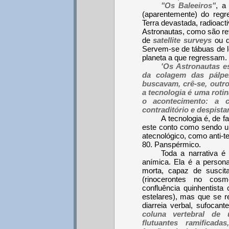
"Os Baleeiros"
, a
(aparentemente) do reg
Terra devastada, radioact
Astronautas, como são re
de
satellite surveys
ou d
Servem-se de tábuas de l
planeta a que regressam.
'Os Astronautas e
da colagem das pálpe
buscavam, crê-se, outr
a tecnologia é uma rotin
o acontecimento: a 
contraditório e despista
A tecnologia é, de fa
este conto como sendo um
atecnológico, como anti-t
80. Panspérmico.
Toda a narrativa é 
anímica. Ela é a perso
morta, capaz de suscit
(rinocerontes no cos
confluência quinhentist
estelares), mas que se 
diarreia verbal, sufocan
coluna vertebral de
flutuantes ramificadas