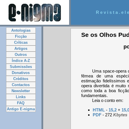
R e v i s t a . e l e
Antologias
Se os Olhos Pud
Ficção
Críticas
po
Artigos
Outros
Índice A-Z
Submissões
Uma space-opera di
Donativos
fêmea de uma espéci
Créditos
estimação fidelíssimos 
Contactos
opera divertida é muito
como toda a boa ficção 
Newsletter
fundamentais.
Links
Leia o conto em:
FAQ
Antigo E-nigma
HTML
-
15,2
+
15,
PDF
- 272
Kbytes