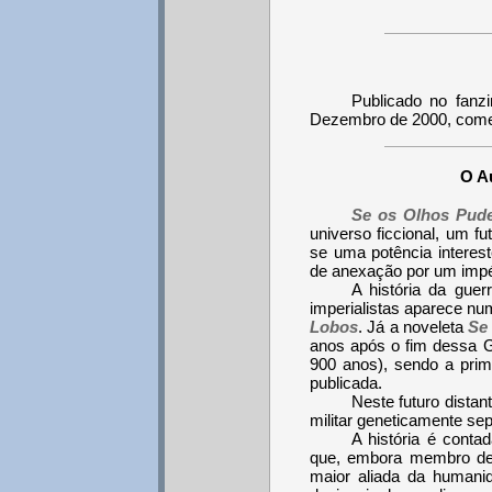
Publicado no fanzi
Dezembro de 2000, come
O Au
Se os Olhos Pude
universo ficcional, um f
se uma potência intereste
de anexação por um impér
A história da gue
imperialistas aparece nu
Lobos
. Já a noveleta
Se
anos após o fim dessa G
900 anos), sendo a prime
publicada.
Neste futuro dista
militar geneticamente se
A história é conta
que, embora membro de
maior aliada da humani