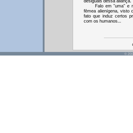
desiguais dessa aliança.
Falo em "uma" e n
fêmea alienígena, visto
fato que induz certos p
com os humanos...
© 200