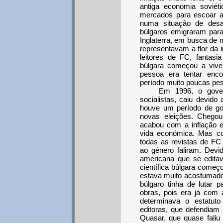
antiga economia soviét
mercados para escoar a 
numa situação de desa
búlgaros emigraram par
Inglaterra, em busca de 
representavam a flor da i
leitores de FC, fantasi
búlgara começou a viver
pessoa era tentar enco
período muito poucas pe
Em 1996, o gover
socialistas, caiu devido
houve um período de gov
novas eleições. Chego
acabou com a inflação e
vida económica. Mas co
todas as revistas de FC
ao género faliram. Devid
americana que se editav
científica búlgara começo
estava muito acostumado
búlgaro tinha de lutar 
obras, pois era já com
determinava o estatuto
editoras, que defendiam 
Quasar, que quase faliu 