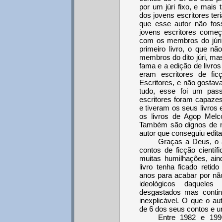
por um júri fixo, e mais
dos jovens escritores ter
que esse autor não fo
jovens escritores começ
com os membros do júri 
primeiro livro, o que nã
membros do dito júri, ma
fama e a edição de livro
eram escritores de fi
Escritores, e não gostav
tudo, esse foi um pas
escritores foram capazes
e tiveram os seus livros
os livros de Agop Melco
Também são dignos de n
autor que conseguiu edita
Graças a Deus, o 
contos de ficção cientí
muitas humilhações, ain
livro tenha ficado retid
anos para acabar por não
ideológicos daqueles
desgastados mas contin
inexplicável. O que o au
de 6 dos seus contos e u
Entre 1982 e 199