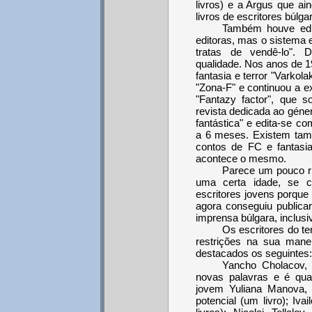
livros) e a Argus que ai
livros de escritores búlga
Também houve ediç
editoras, mas o sistema e
tratas de vendê-lo". 
qualidade. Nos anos de 1
fantasia e terror "Varko
"Zona-F" e continuou a e
"Fantazy factor", que s
revista dedicada ao géne
fantástica" e edita-se c
a 6 meses. Existem tam
contos de FC e fantasia
acontece o mesmo.
Parece um pouco rid
uma certa idade, se c
escritores jovens porque
agora conseguiu publicar
imprensa búlgara, inclusi
Os escritores do te
restrições na sua mane
destacados os seguintes:
Yancho Cholacov, 
novas palavras e é quas
jovem Yuliana Manova, 
potencial (um livro); Iva