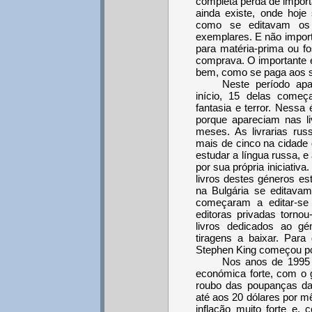
completa perda de importâ
ainda existe, onde hoje
como se editavam os 
exemplares. E não import
para matéria-prima ou f
comprava. O importante 
bem, como se paga aos se
Neste período apa
início, 15 delas começa
fantasia e terror. Nessa é
porque apareciam nas li
meses. As livrarias rus
mais de cinco na cidade 
estudar a língua russa, 
por sua própria iniciativa
livros destes géneros es
na Bulgária se editava
começaram a editar-se
editoras privadas torno
livros dedicados ao g
tiragens a baixar. Para
Stephen King começou por
Nos anos de 1995 
económica forte, com o g
roubo das poupanças da 
até aos 20 dólares por 
inflação muito forte e,