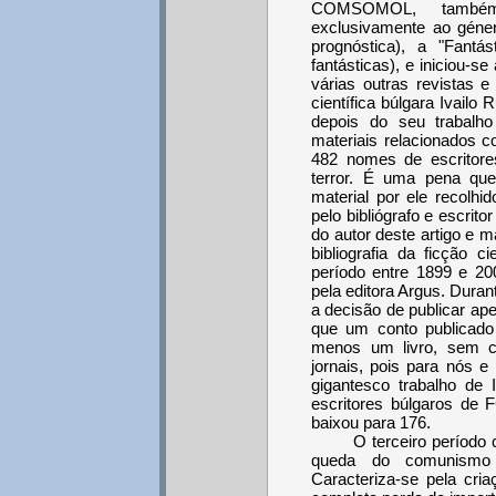
COMSOMOL, também 
exclusivamente ao géner
prognóstica), a "Fantást
fantásticas), e iniciou-
várias outras revistas e
científica búlgara Ivailo 
depois do seu trabalho 
materiais relacionados c
482 nomes de escritores 
terror. É uma pena qu
material por ele recolhi
pelo bibliógrafo e escrit
do autor deste artigo e 
bibliografia da ficção ci
período entre 1899 e 200
pela editora Argus. Duran
a decisão de publicar a
que um conto publicado 
menos um livro, sem c
jornais, pois para nós e
gigantesco trabalho de
escritores búlgaros de F
baixou para 176.
O terceiro período
queda do comunismo 
Caracteriza-se pela cri