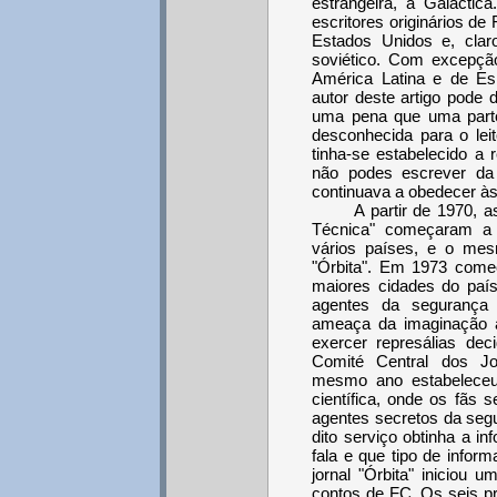
estrangeira, a Galáctica
escritores originários de 
Estados Unidos e, claro
soviético. Com excepção
América Latina e de E
autor deste artigo pode
uma pena que uma part
desconhecida para o lei
tinha-se estabelecido a 
não podes escrever d
continuava a obedecer às
A partir de 1970, 
Técnica" começaram a 
vários países, e o me
"Órbita". Em 1973 come
maiores cidades do paí
agentes da segurança
ameaça da imaginação 
exercer represálias dec
Comité Central dos 
mesmo ano estabeleceu-
científica, onde os fãs 
agentes secretos da seg
dito serviço obtinha a 
fala e que tipo de info
jornal "Órbita" iniciou 
contos de FC. Os seis p