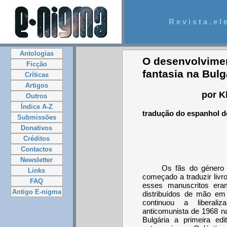
R e v i s t a . e l e
Antologias
O desenvolviment
Ficção
fantasia na Bulg
Críticas
Artigos
por K
Outros
Índice A-Z
tradução do espanhol d
Submissões
Donativos
Créditos
Contactos
Newsletter
Os fãs do género
Links
começado a traduzir livr
FAQ
esses manuscritos era
Antigo E-nigma
distribuídos de mão e
continuou a liberaliz
anticomunista de 1968 n
Bulgária a primeira edi