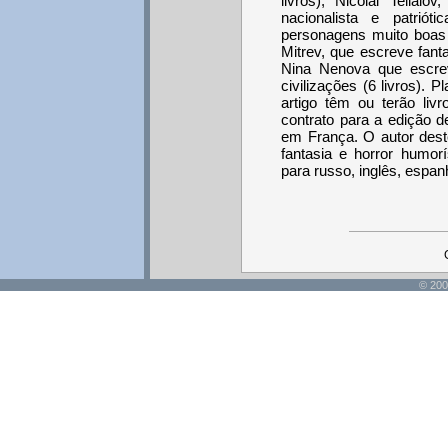
livros); Nicolai Tellal
nacionalista e patriót
personagens muito boas 
Mitrev, que escreve fant
Nina Nenova que escre
civilizações (6 livros).
artigo têm ou terão liv
contrato para a edição 
em França. O autor deste
fantasia e horror humor
para russo, inglês, espan
© 200