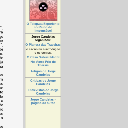
O Telepata Experiente
no Reino do
",
Impensável
ra
go
Jorge Candeias
organizou:
ce
O Planeta das Traseiras
",
de
e escreveu a introdução
e os contos:
e.
O Caso Subuel Mantil
de
No Vento Frio de
ja
Tharsis
há
.
Artigos de Jorge
Candeias
so
em
Críticas de Jorge
os
Candeias
se
Entrevistas de Jorge
to
Candeias
de
Jorge Candeias -
 a
página de autor
do
mo
ue
 a
ue