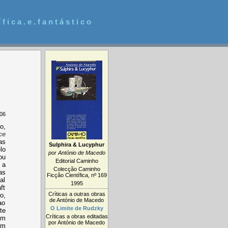
 f i c a . e . f a n t á s t i c o
06
o,
ce
as
Sulphira & Lucyphur
lo
por António de Macedo
ou
Editorial Caminho
 a
Colecção Caminho
as
Ficção Científica, nº 169
al
1995
ft
Críticas a outras obras
o,
de António de Macedo
ao
O Limite de Rudzky
te
Críticas a obras editadas
em
por António de Macedo
um