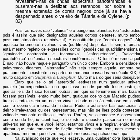
revestiram-nas de ondas espectrais bariotémnicas e
puseram-nas a deslizar, aos retrancos, por sobre a
mesma extensão de corais negros onde já se havia
despenhado antes o veleiro de Tântria e de Cylene. (p.
82)
Pois, as naves são "veleiros" e o perigo nos planetas (ou "asteróides
pois é assim que são designados aqueles corpos celestes, muito embo
possuam atmosferas respiráveis!) é constituído por "corais negros". Al
aqui soa fortemente a velhos livros (ou filmes) de piratas. E sim, o roman
está mesmo repleto de expressões como "geodésicas quadridimensionais
"gravidade contrapolar e triconvexa", "esfogueteante", "velocida
parafotónica" ou "ondas espectrais bariotémnicas". O tom é mesmo aquel
E não, não houve naquele parágrafo um único corte. Embora a densidade 
palavreado, digamos, "alternativo" não seja sempre aquela, embora se
praticamente inexistente nas partes do romance passadas no século XIX, 
muito daquilo em
Sulphira & Lucyphur
. Muito mais do que seria desejável
Claro que se o tal "asteróide" estivesse num qualquer univer
paralelo (ou perpendicular, ou o que fosse; desde que não fosse neste), 
que as leis da física fossem outras, em que os fenómenos mais bizarr
fossem possíveis, então muito bem, qualquer coelho que Macedo pudes
tirar da cartola seria um coelho viável, desde que não entrasse em confli
com a coerência interna da história. Poderia achar-se tais exercícios 
delírio irrelevantes ou desinteressantes, mas não se lhes podia contestar
validade enquanto artifícios literários. Porém, se o romance é apresenta
como sendo ficção científica, e se isto é suposto passar-se no mes
universo em que eu e você, leitor, estamos vivos e a respirar, então há q
afirmar que este romance de ficção científica nada tem, nem mesmo
aparência, mesmo que o livro traga o termo escarrapachado na capa.
Na avaliação deste que vos escreve, uma qualquer obra literária q