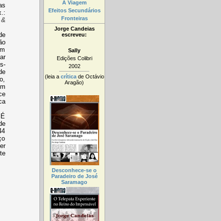
A Viagem
as
Efeitos Secundários
.:
Fronteiras
 &
Jorge Candeias
de
escreveu:
ão
om
Sally
ar
Edições Colibri
s-
2002
de
(leia a
crítica
de Octávio
o,
Aragão)
um
ce
ca
 É
de
44
ço
er
te
Desconhece-se o
Paradeiro de José
Saramago