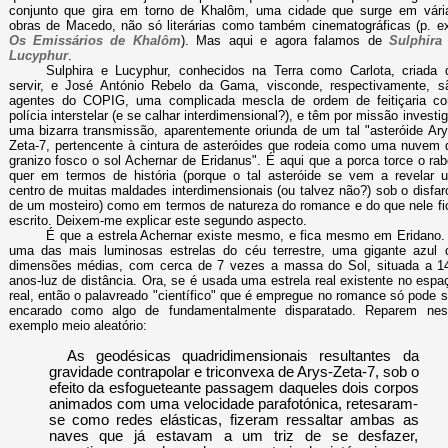
conjunto que gira em torno de Khalôm, uma cidade que surge em vári
obras de Macedo, não só literárias como também cinematográficas (p. ex
Os Emissários de Khalôm
). Mas aqui e agora falamos de
Sulphira
Lucyphur
.
Sulphira e Lucyphur, conhecidos na Terra como Carlota, criada 
servir, e José António Rebelo da Gama, visconde, respectivamente, s
agentes do COPIG, uma complicada mescla de ordem de feitiçaria c
polícia interstelar (e se calhar interdimensional?), e têm por missão investig
uma bizarra transmissão, aparentemente oriunda de um tal "asteróide Ary
Zeta-7, pertencente à cintura de asteróides que rodeia como uma nuvem 
granizo fosco o sol Achernar de Eridanus". É aqui que a porca torce o rab
quer em termos de história (porque o tal asteróide se vem a revelar 
centro de muitas maldades interdimensionais (ou talvez não?) sob o disfar
de um mosteiro) como em termos de natureza do romance e do que nele fi
escrito. Deixem-me explicar este segundo aspecto.
É que a estrela Achernar existe mesmo, e fica mesmo em Eridano.
uma das mais luminosas estrelas do céu terrestre, uma gigante azul 
dimensões médias, com cerca de 7 vezes a massa do Sol, situada a 1
anos-luz de distância. Ora, se é usada uma estrela real existente no espa
real, então o palavreado "científico" que é empregue no romance só pode s
encarado como algo de fundamentalmente disparatado. Reparem nes
exemplo meio aleatório:
As geodésicas quadridimensionais resultantes da
gravidade contrapolar e triconvexa de Arys-Zeta-7, sob o
efeito da esfogueteante passagem daqueles dois corpos
animados com uma velocidade parafotónica, retesaram-
se como redes elásticas, fizeram ressaltar ambas as
naves que já estavam a um triz de se desfazer,