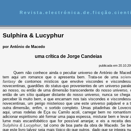
R e v i s t a . e l e c t r ó n i c a . d e . f i c ç ã o . c i e n t í
Sulphira & Lucyphur
por António de Macedo
uma crítica de Jorge Candeias
publicada em 20.10.20
Quem não conhece ainda o peculiar universo de António de Maced
tem aqui um romance que o apresenta bem. Trata-se de uma
scien
fantasy
de contornos místicos que envolve viscondes e viscondess
novecentinas, guardiões do status-quo provenientes de um universo parale
ao nosso, ou então de uma dimensão transcendente do nosso universo, 
então de um sítio qualquer distante do nosso universo, nunca se chega
perceber lá muito bem, e que encarnam nos tais viscondes e viscondess
novecentinas, um perigo misterioso que une este universo palpável e a t
outra dimensão, enfim, o sortido completo. Umas pitadinhas de Lovecra
aqui, umas rodelas de Eça ou Camilo acoli, carregar bem no romantism
adicionar espiritismo até formar uma papa espessa, misturar bem e levar 
lume mais escanifobético que for possível arranjar, e eis a receita des
Sulphira & Lucyphur
, tal como de boa parte da obra de Macedo. Se b
que este livro talvez seja mais típico do que outros, dado que se integra n