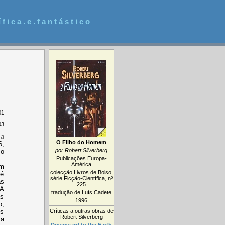
 f i c a . e . f a n t á s t i c o
01
03
 a
O Filho do Homem
6,
por Robert Silverberg
so
Publicações Europa-
América
em
colecção Livros de Bolso,
 é
série Ficção-Científica, nº
as
225
 A
tradução de Luís Cadete
as
1996
o,
us
Críticas a outras obras de
Robert Silverberg
 a