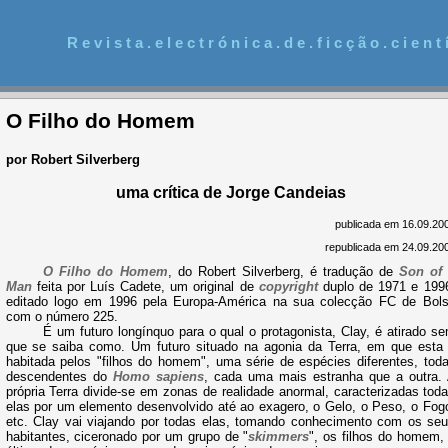
R e v i s t a . e l e c t r ó n i c a . d e . f i c ç ã o . c i e n t í
O Filho do Homem
por Robert Silverberg
uma crítica de Jorge Candeias
publicada em 16.09.20
republicada em 24.09.20
O Filho do Homem
, do Robert Silverberg, é tradução de
Son of
Man
feita por Luís Cadete, um original de
copyright
duplo de 1971 e 199
editado logo em 1996 pela Europa-América na sua colecção FC de Bol
com o número 225.
É um futuro longínquo para o qual o protagonista, Clay, é atirado s
que se saiba como. Um futuro situado na agonia da Terra, em que esta
habitada pelos "filhos do homem", uma série de espécies diferentes, tod
descendentes do
Homo sapiens
, cada uma mais estranha que a outra.
própria Terra divide-se em zonas de realidade anormal, caracterizadas tod
elas por um elemento desenvolvido até ao exagero, o Gelo, o Peso, o Fog
etc. Clay vai viajando por todas elas, tomando conhecimento com os se
habitantes, ciceronado por um grupo de "
skimmers
", os filhos do homem,