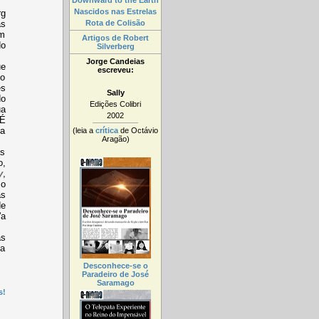
Downward to the Earth
Nascidos nas Estrelas
rg
as
Rota de Colisão
em
Artigos de Robert
do
Silverberg
Jorge Candeias
ue
escreveu:
 o
es
Sally
do
Edições Colibri
ua
2002
 É
ma
(leia a
crítica
de Octávio
Aragão)
as
o,
y
,
 o
as
de
'a
as
ja
Desconhece-se o
Paradeiro de José
Saramago
s!