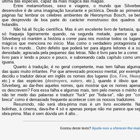
última das espécies, capaz da mais mágica das magias.
Entre metamorfoses, sexo e viagens, o mundo que Silverbe
desenvolve é de uma imaginação luxuriante e pictórica. Desde as primeir
páginas faz lembrar os célebres ambientes de Hieronymus Bosch, se b
que desprovido de boa parte do carácter monstruoso dos quadros 
holandês.
Não há ali ficção científica. Mas é um excelente livro de fantasia, q
só fraqueja ligeiramente quando, na segunda metade, parece que
Silverberg só mantém a história a correr para nos mostrar todos os lugar
mágicos que menciona no início. Mas como o verdadeiro protagonista 
livro é o mundo... Outro defeito que poderá ter para alguns leitores é a s
densidade, agravada pela pequenez das letras. Não é livro para ler a correr.
livro para ir lendo a pouco e pouco, e saboreando cada capítulo como u
iguaria.
Quanto à tradução, é no geral competente, mas tem falhas algum
das quais muito irritantes. Por que arrevezado processo mental, por exempl
decidiu o tradutor deixar em inglês os nomes dos lugares (
Ice, Fire, Heav
etc.) e das espécies (
destroyers, eaters
, etc.), quando é óbvio que
Silverberg, ao dar-lhes aqueles nomes, quis mostrar que os nomes apen
os descrevem? Fora essa falha e algumas mais, tem pelo menos o mérito 
não ter medo das palavras e traduzir "fuck" por "foda-se", não por "co
breca" como é demasiado frequente acontecer com os nossos tradutores.
Resumindo, não será obra-prima mas é um livro excelente. N
bolinhas, à cinema, dava-lhe 4 só e apenas porque não me parece que se
obra-prima. Mas é sem dúvida um 4 alto...
Gostou deste texto?
Ajude-nos a oferecer-lhe mai