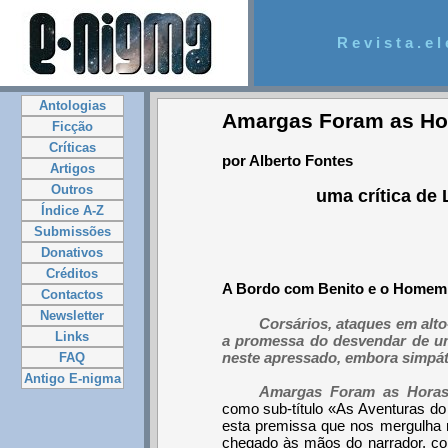
R e v i s t a . e l 
Antologias
Amargas Foram as Ho
Ficção
Críticas
por Alberto Fontes
Artigos
Outros
uma crítica de L
Índice A-Z
Submissões
Donativos
Créditos
A Bordo com Benito e o Homem
Contactos
Newsletter
Corsários, ataques em alto
Links
a promessa do desvendar de uma
neste apressado, embora simpáti
FAQ
Antigo E-nigma
Amargas Foram as Hora
como sub-título «As Aventuras do
esta premissa que nos mergulha 
chegado às mãos do narrador, co