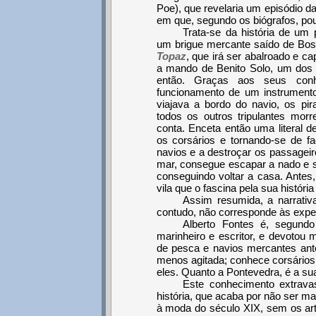
Poe), que revelaria um episódio d
em que, segundo os biógrafos, po
Trata-se da história de um
um brigue mercante saído de Bos
Topaz
, que irá ser abalroado e c
a mando de Benito Solo, um dos 
então. Graças aos seus con
funcionamento de um instrumento
viajava a bordo do navio, os pir
todos os outros tripulantes mor
conta. Enceta então uma literal d
os corsários e tornando-se de fa
navios e a destroçar os passageir
mar, consegue escapar a nado e s
conseguindo voltar a casa. Antes
vila que o fascina pela sua história
Assim resumida, a narrativ
contudo, não corresponde às expec
Alberto Fontes é, segundo 
marinheiro e escritor, e devotou
de pesca e navios mercantes ant
menos agitada; conhece corsários
eles. Quanto a Pontevedra, é a sua 
Este conhecimento extrav
história, que acaba por não ser m
à moda do século XIX, sem os art