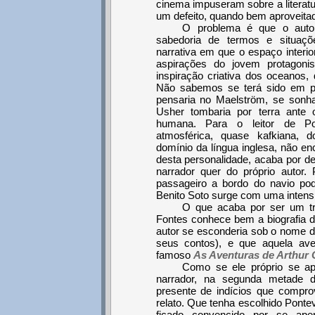
cinema impuseram sobre a literatu
um defeito, quando bem aproveita
O problema é que o auto
sabedoria de termos e situaçõ
narrativa em que o espaço interi
aspirações do jovem protagoni
inspiração criativa dos oceanos, 
Não sabemos se terá sido em p
pensaria no Maelström, se sonh
Usher tombaria por terra ante 
humana. Para o leitor de P
atmosférica, quase kafkiana, 
domínio da língua inglesa, não en
desta personalidade, acaba por de
narrador quer do próprio autor.
passageiro a bordo do navio po
Benito Soto surge com uma intens
O que acaba por ser um tri
Fontes conhece bem a biografia de
autor se esconderia sob o nome de
seus contos), e que aquela aven
famoso
As Aventuras de Arthur
Como se ele próprio se ap
narrador, na segunda metade 
presente de indícios que compro
relato. Que tenha escolhido Ponte
ficado convencido por se ape