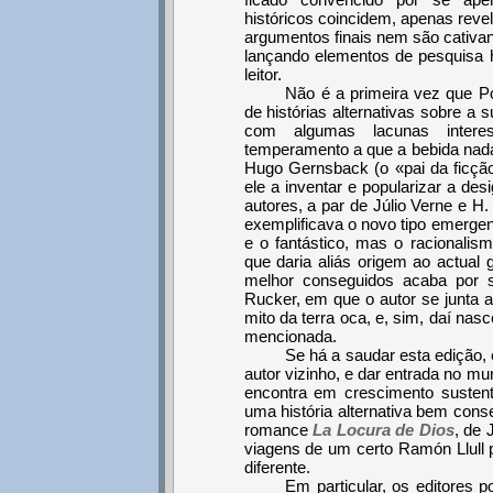
históricos coincidem, apenas revel
argumentos finais nem são cativa
lançando elementos de pesquisa h
leitor.
Não é a primeira vez que 
de histórias alternativas sobre a 
com algumas lacunas inter
temperamento a que a bebida nada
Hugo Gernsback (o «pai da ficção 
ele a inventar e popularizar a d
autores, a par de Júlio Verne e H.
exemplificava o novo tipo emergent
e o fantástico, mas o racionalis
que daria aliás origem ao actual
melhor conseguidos acaba por
Rucker, em que o autor se junta a
mito da terra oca, e, sim, daí nas
mencionada.
Se há a saudar esta edição,
autor vizinho, e dar entrada no mu
encontra em crescimento susten
uma história alternativa bem con
romance
La Locura de Dios
, de 
viagens de um certo Ramón Llull 
diferente.
Em particular, os editores 