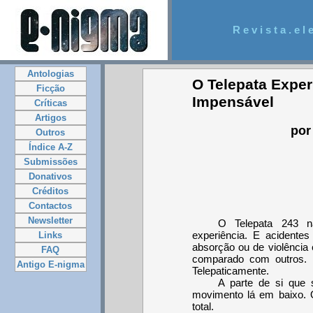
R e v i s t a . e l e
Antologias
O Telepata Exper
Ficção
Impensável
Críticas
Artigos
por
Outros
Índice A-Z
Submissões
Donativos
Créditos
Contactos
Newsletter
O Telepata 243 n
experiência. E acidente
Links
absorção ou de violência
FAQ
comparado com outros. E
Antigo E-nigma
Telepaticamente.
A parte de si que 
movimento lá em baixo. 
total.