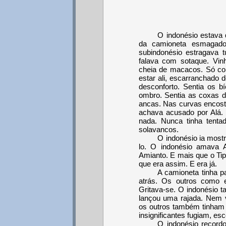
O indonésio estava 
da camioneta esmagado
subindonésio estragava t
falava com sotaque. Vin
cheia de macacos. Só c
estar ali, escarranchado 
desconforto. Sentia os b
ombro. Sentia as coxas d
ancas. Nas curvas encost
achava acusado por Alá. 
nada. Nunca tinha tenta
solavancos.
O indonésio ia mostr
lo. O indonésio amava 
Amianto. E mais que o Tip
que era assim. E era já.
A camioneta tinha pa
atrás. Os outros como e
Gritava-se. O indonésio 
lançou uma rajada. Nem v
os outros também tinham 
insignificantes fugiam, es
O indonésio recordo