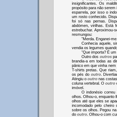
insignificantes. Os mald
propósito para não serem 
esparrela, por isso o ind
um rosto conhecido. Disp
foi só nas pernas. Disp
abdómen, virilhas. Está f
estrebuchar. Aproximou-s
resmungou:
"Merda. Enganei-me
Conhecia aquele, si
vendia os legumes quando
"Que importa? É um
Outro dos
outros
pa
brandia-a em todas as di
pânico em que vinha nem o
T-shirts pretas. Que riam
os pés do
outro
. Diverti
Atingiu o
outro
nas costas
coluna vertebral. O
outro
c
imóvel.
O indonésio correu
olhos. Olhou-o, enquanto 
olhos até que eles se a
incomodado pelo cheiro 
sobre os olhos. Pegou na
do
outro
. Olhou-o com cu