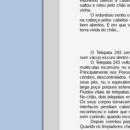
indonésio baixou a cat
saltou e rolou pelo chão 
vinha.
O indonésio sentiu 
na cabeça pelos cabelos 
bem abertos. E em que s
terra vinda do chão...
O Telepata 243 sen
num vácuo escuro dentro d
O Telepata 243 volt
moléculas incomuns no se
Principalmente nos Poros
cérebro, descontrolados. 
seus pés, ou o equivalen
larga poça púrpura estend
Fluidos vitais de telepat
No chão, dois telepatas 
Os seus corpos tornavam
interfaces pendiam cabi
reconheceu o sabor que s
sem controlo, quando reco
Depois vomitou púr
Quando os limpadores che