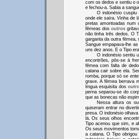
com os dedos e sentiu o o
e fechou-a. Sabia a sangu
O indonésio cuspiu
onde ele saíra. Vinha de l
pretas amontoadas num q
fêmeas dos
outros
gritav
não tinha três dedos. O
garganta da outra fêmea, 
Sangue empapava-lhe as 
uns dez anos. E o Tipo er
O indonésio sentiu 
encontrões, pôs-se à fre
fêmea com falta de dedo
catana cair sobre ela. S
romba, porque só se ente
grave. A fêmea berrava ma
língua esquisita dos
outr
perna separou-se do cor
que as bonecas não espir
Nessa altura os ou
quiseram entrar no divert
presa. O indonésio olhava
lá. Os seus olhos encontr
Tipo acenou que sim, e a
Os seus movimentos torna
a catana. O Tipo obrigou 