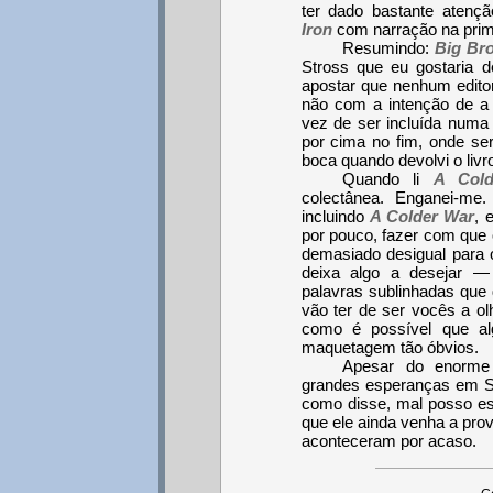
ter dado bastante atenç
Iron
com narração na prim
Resumindo:
Big Bro
Stross que eu gostaria d
apostar que nenhum editor
não com a intenção de a c
vez de ser incluída numa 
por cima no fim, onde se
boca quando devolvi o livro
Quando li
A Col
colectânea. Enganei-m
incluindo
A Colder War
, 
por pouco, fazer com que o
demasiado desigual para 
deixa algo a desejar —
palavras sublinhadas que 
vão ter de ser vocês a ol
como é possível que al
maquetagem tão óbvios.
Apesar do enorme 
grandes esperanças em S
como disse, mal posso e
que ele ainda venha a pro
aconteceram por acaso.