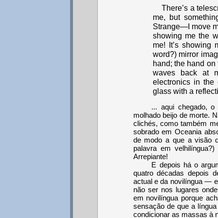
There’s a telesc
me, but something
Strange—I move my 
showing me the wa
me! It’s showing 
word?) mirror image
hand; the hand on t
waves back at me
electronics in the
glass with a reflec
... aqui chegado, 
molhado beijo de morte. N
clichés, como também me 
sobrado em Oceania absol
de modo a que a visão d
palavra em velhilíngua?)
Arrepiante!
E depois há o argu
quatro décadas depois 
actual e da novilíngua — e
não ser nos lugares onde
em novilíngua porque acha
sensação de que a língua 
condicionar as massas à no