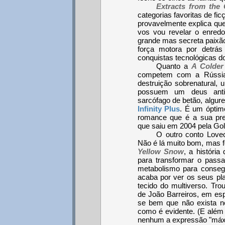
Extracts from the 
categorias favoritas de fi
provavelmente explica que
vos vou revelar o enredo
grande mas secreta paixã
força motora por detrá
conquistas tecnológicas d
Quanto a
A Colder
competem com a Rússia 
destruição sobrenatural,
possuem um deus anti
sarcófago de betão, algure
Infinity Plus
. É um óptimo
romance que é a sua pr
que saiu em 2004 pela Go
O outro conto Lovec
Não é lá muito bom, mas f
Yellow Snow
, a históri
para transformar o pass
metabolismo para consegu
acaba por ver os seus pl
tecido do multiverso. Tr
de João Barreiros, em es
se bem que não exista ne
como é evidente. (E além
nenhum a expressão "máxi