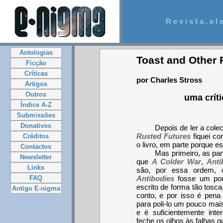
R e v i s t a . e l e
Antologias
Toast and Other 
Ficção
Críticas
por Charles Stross
Artigos
Outros
uma crít
Índice A-Z
Submissões
Donativos
Depois de ler a cole
Rusted Futures
fiquei co
Créditos
o livro, em parte porque e
Contactos
Mas primeiro, as par
Newsletter
que
A Colder War
,
Anti
Links
são, por essa ordem, o
FAQ
Antibodies
fosse um pou
escrito de forma tão tosca, 
Antigo E-nigma
conto, e por isso é pena
para poli-lo um pouco mai
e é suficientemente int
feche os olhos às falhas q