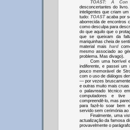
TOAST: A Con 
desconcertantes do livro.
inteligentes que criam um
tudo:
TOAST
acaba por s
aborrecida de encontros
como desculpa para descr
do que aquilo que o prot
que se queixam da fal
mariquinhas cheia de sent
material mais
hard
como
mesmo associado ao gé
problema. Mas divago).
Com uma horrível e
indiferente, e passei um
pouco memorável de Stros
com o uso de diálogos dema
— por vezes bruscamente 
e outras muito mais crua
o palavreado técnico e
computadores e tive
compreendê-lo, mas parec
para fazê-lo soar bem 
servido sem cerimónia ao l
Finalmente, uma vis
actualização da famosa di
provavelmente o parágrafo m