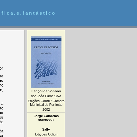
 f i c a . e . f a n t á s t i c o
04
se
as
ho
e,
Lençol de Sonhos
por João Paulo Silva
Edições Colibri / Câmara
 a
Municipal de Portimão
ão
2002
mo
Jorge Candeias
ol
escreveu:
de
Sally
da
Edições Colibri
sa