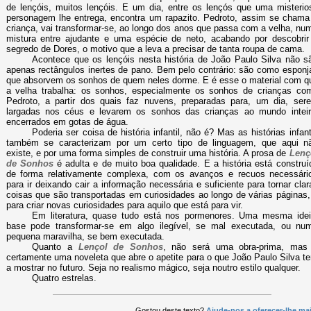
de lençóis, muitos lençóis. E um dia, entre os lençós que uma misterio
personagem lhe entrega, encontra um rapazito. Pedroto, assim se chama
criança, vai transformar-se, ao longo dos anos que passa com a velha, nu
mistura entre ajudante e uma espécie de neto, acabando por descobrir
segredo de Dores, o motivo que a leva a precisar de tanta roupa de cama.
Acontece que os lençóis nesta história de João Paulo Silva não s
apenas rectângulos inertes de pano. Bem pelo contrário: são como esponj
que absorvem os sonhos de quem neles dorme. E é esse o material com q
a velha trabalha: os sonhos, especialmente os sonhos de crianças co
Pedroto, a partir dos quais faz nuvens, preparadas para, um dia, ser
largadas nos céus e levarem os sonhos das crianças ao mundo inteir
encerrados em gotas de água.
Poderia ser coisa de história infantil, não é? Mas as histórias infant
também se caracterizam por um certo tipo de linguagem, que aqui n
existe, e por uma forma simples de construir uma história. A prosa de
Lenç
de Sonhos
é adulta e de muito boa qualidade. E a história está construí
de forma relativamente complexa, com os avanços e recuos necessári
para ir deixando cair a informação necessária e suficiente para tornar clar
coisas que são transportadas em curiosidades ao longo de várias páginas,
para criar novas curiosidades para aquilo que está para vir.
Em literatura, quase tudo está nos pormenores. Uma mesma idei
base pode transformar-se em algo ilegível, se mal executada, ou nu
pequena maravilha, se bem executada.
Quanto a
Lençol de Sonhos
, não será uma obra-prima, mas
certamente uma noveleta que abre o apetite para o que João Paulo Silva te
a mostrar no futuro. Seja no realismo mágico, seja noutro estilo qualquer.
Quatro estrelas.
Gostou deste texto?
Ajude-nos a oferecer-lhe mai