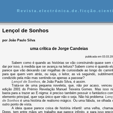
R e v i s t a . e l e c t r ó n i c a . d e . f i c ç ã o . c i e n t í
Lençol de Sonhos
por João Paulo Silva
uma crítica de Jorge Candeias
publicada em 03.03.20
Sabem como é quando as histórias se vão construindo quase sem 
dar por isso, à medida que se avança na leitura? Sabem como é quando el
parece que vão deixando cair migalhas de curiosidade ao longo do camin
para que quem vem atrás, ou seja, o leitor, as vá seguindo, subtilment
condizido pela mão mas sentindo-se apenas a passear?
Lençol de Sonhos
, de João Paulo Silva, é assim.
Trata-se de uma pequena noveleta, que, não por acaso, venceu
edição 2001 do Prémio Revelação Manuel Teixeira Gomes. Mas isso n
basta para a trazer ao E-nigma: é preciso também possuir o fantástico co
elemento principal, quer seja único quer não o seja. Não há problema:
Lenç
de Sonhos
é uma história de realismo mágico. Ou uma fábula, se olhada 
outro ponto de vista.
A ideia quase parece coisa de história infantil: uma velha, chama
Dores, tem entre mãos um trabalho que parece infinito, e para isso preci