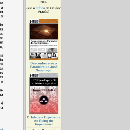
2002
sa
 a
(leia a
crítica
de Octávio
ma
Aragão)
 o
ão
as
ue
mo
em
o,
is
ão
Desconhece-se o
ol
Paradeiro de José
da
Saramago
os
as
 e
a-
ma
 é
rá
O Telepata Experiente
no Reino do
Impensável
s!