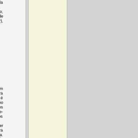
la
.
o,
de
),
em
ra
 é
no
os
e-
os
er
ra
a.