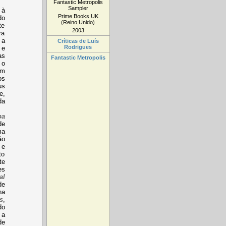
Fantastic Metropolis
Sampler
 à
Prime Books UK
do
(Reino Unido)
te
2003
ra
 a
Críticas de Luís
Rodrigues
 e
as
Fantastic Metropolis
 o
um
os
us
e,
da
pa
de
ma
ão
 e
to
te
es
al
de
na
s
,
do
 a
de