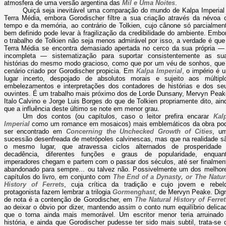
atmosfera de uma versão argentina das
Mil e Uma Noites
.
Quiçá seja inevitável uma comparação do mundo de Kalpa Imperial
Terra Média, embora Gorodischer filtre a sua criação através da névoa 
tempo e da memória, ao contrário de Tolkien, cujo cânone só parcialmen
bem definido pode levar à fragilização da credibilidade do ambiente. Embo
o trabalho de Tolkien não seja menos admirável por isso, a verdade é que
Terra Média se encontra demasiado apertada no cerco da sua própria —
incompleta — sistematização para suportar consistentemente as su
histórias do mesmo modo gracioso, como que por um véu de sonhos, que
cenário criado por Gorodischer propicia. Em
Kalpa Imperial
, o império é 
lugar incerto, despojado de absolutos morais e sujeito aos múltipl
embelezamentos e interpretações dos contadores de histórias e dos se
ouvintes. É um trabalho mais próximo dos de Lorde Dunsany, Mervyn Peak
Italo Calvino e Jorge Luis Borges do que de Tolkien propriamente dito, ain
que a influência deste último se note em menor grau.
Um dos contos (ou capítulos, caso o leitor prefira encarar
Kal
Imperial
como um romance em mosaicos) mais emblemáticos da obra po
ser encontrado em
Concerning the Unchecked Growth of Cities
, u
sucessão desenfreada de metrópoles calvinescas, mas que na realidade s
o mesmo lugar, que atravessa ciclos alternados de prosperidade
decadência, diferentes funções e graus de popularidade, enquan
imperadores chegam e partem com o passar dos séculos, até ser finalmen
abandonado para sempre... ou talvez não. Possivelmente um dos melhor
capítulos do livro, em conjunto com
The End of a Dynasty, or The Natur
History of Ferrets
, cuja crítica da tradição e cujo jovem e rebel
protagonista fazem lembrar a trilogia
Gormenghast
, de Mervyn Peake. Dig
de nota é a contenção de Gorodischer, em
The Natural History of Ferret
ao deixar o óbvio por dizer, mantendo assim o conto num equilíbrio delica
que o torna ainda mais memorável. Um escritor menor teria arruinado
história, e ainda que Gorodischer pudesse ter sido mais subtil, trata-se 