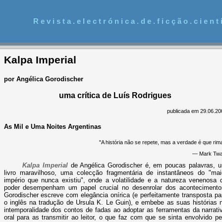
R e v i s t a . e l e c t r ó n i c a . d e . f i c ç ã o . c i e n t í
Kalpa Imperial
por Angélica Gorodischer
uma crítica de Luís Rodrigues
publicada em 29.06.20
As Mil e Uma Noites Argentinas
"A história não se repete, mas a verdade é que rima
— Mark Twa
Kalpa Imperial
de Angélica Gorodischer é, em poucas palavras, 
livro maravilhoso, uma colecção fragmentária de instantâneos do "mai
império que nunca existiu", onde a volatilidade e a natureza venenosa 
poder desempenham um papel crucial no desenrolar dos acontecimento
Gorodischer escreve com elegância onírica (e perfeitamente transposta pa
o inglês na tradução de Ursula K. Le Guin), e embebe as suas histórias 
intemporalidade dos contos de fadas ao adoptar as ferramentas da narrati
oral para as transmitir ao leitor, o que faz com que se sinta envolvido pe