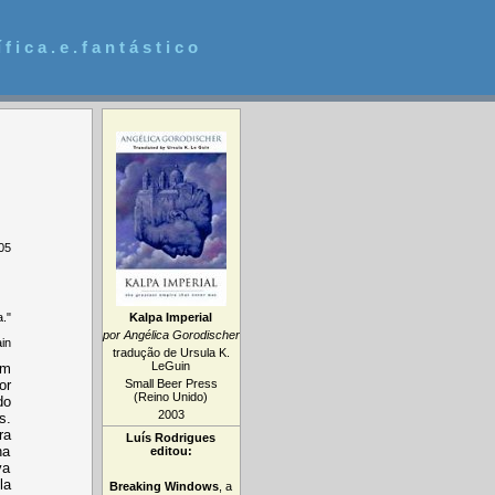
 f i c a . e . f a n t á s t i c o
05
."
Kalpa Imperial
por Angélica Gorodischer
in
tradução de Ursula K.
LeGuin
um
Small Beer Press
or
(Reino Unido)
do
2003
s.
ra
Luís Rodrigues
na
editou:
va
la
Breaking Windows
, a