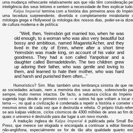
uma mudança refrescante relativamente aos que não têm consideração pe
inteligência dos seus leitores e sentem a necessidade de lhes explicar tudo
Kalpa Imperial
termina com a história dos primeiros anos do Impéri
uma tecedura surpreendente, divertida e completamente mirabolante 
mitologia grega e Hollywood (a mitologia dos nossos dias, poder-se-ia dizer
de cultura moderna e de política:
"Well, then, Yeimsbón got married too, when he was
old enough, to a woman who was also very beautiful but
bossy and ambitious, named Magareta'Acher, and they
lived in the city of Erinn, where after a short time
Yeimsbón was made king, on account of his valor and
goodness. They had a son called Yanpolsar and a
daughter called Bernadetdevlin. The two children grew
up adoring their father, who was gentle and loving to
them, and learned to hate their mother, who was hard
and harsh and punished them often..."
Humorístico? Sim. Mas também uma lembrança sinistra de que n
as sociedades actuais, nem a memória dos seus actos, sobreviverão pa
sempre, muito menos intactos. De facto, a natureza cíclica do Império
sugerida logo desde o primeiro conto — e outros há que voltam a tocar 
tema —, no qual a civilização é condenada a repetir a história e cometer 
mesmos erros de cada vez que é destruída e refeita. O próprio título refer
se aos kalpas védicos, ciclos cósmicos de 4300 milhões de anos ao fim d
quais o universo é destruído para dar lugar a um novo mundo.
A tradução inglesa de
Kalpa Imperial
é publicada pela Small Be
Press, que merece ser elogiada e encorajada a continuar a editar literatu
não-anglófona, especialmente se for de tão alta qualidade quanto est