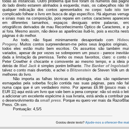
todas as instâncias. Outro problema que tive foram os números das págin
do lado direito estarem alinhados à esquerda; mais, os cabeçalhos não t
qualquer indicação dos contos apresentados no corpo: tudo isto tor
complicado folhear o livro em busca de algo específico. Há algumas verrug
e sinais mais na composição, pois reparei em certos caracteres aparecen
em diferentes tamanhos, espaços desiguais entre palavras, err
ortográficos derivados de mau Reconhecimento Óptico de Caracteres, e p
aí fora. Mesmo assim, não deixe as aparências iludi-lo, pois a escrita nest
páginas é do melhor.
Ao todo, não fiquei minimamente desapontado com
Hideo
Progeny
. Muitos contos surpreenderam-me pelos seus ângulos originais,
todos eles estão muito bem escritos. Os assuntos são também mui
variados, apesar de por vezes se sobreporem um pouco - parece inevitáv
dada a limitação da premissa. Tenho os meus favoritos, claro: o conto 
Peter Crowther é chocante e comovente ao mesmo tempo, e a ideia p
detrás de
Mad Jack
é simples porém brilhante.
The Banker of Ingolstadt
talvez o conto mais divertido, e achei o
Blitzenstein
de Steven Volk um d
melhores do livro.
Não importa as falhas técnicas da antologia, elas são rapidamen
esmagadas pela soberba ficção contida nas suas páginas, para não fal
numa capa que é um verdadeiro mimo. Por apenas £6.99 (pouco mais 
EUR 11) aqui está um livro que vale bem a pena comprar: não só está o leit
a adicionar um excelente espécime à sua livraria, está ainda a contribuir pa
o desenvolvimento da
small press
. Porque eu quero ver mais da RazorBla
Press. Oh sim.
Pontuação: 4,5/5
Gostou deste texto?
Ajude-nos a oferecer-lhe mai