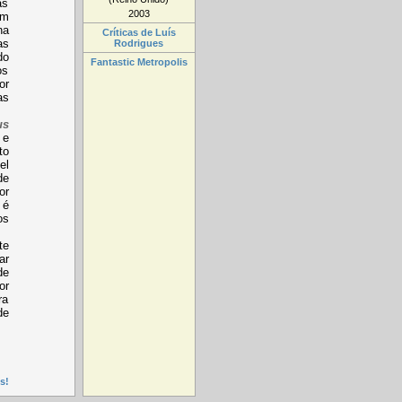
as
2003
êm
na
Críticas de Luís
as
Rodrigues
do
Fantastic Metropolis
os
or
as
us
 e
to
el
de
or
é
os
te
ar
de
or
ra
de
s!