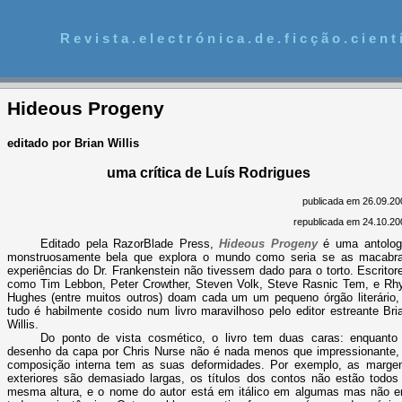
R e v i s t a . e l e c t r ó n i c a . d e . f i c ç ã o . c i e n t í
Hideous Progeny
editado por Brian Willis
uma crítica de Luís Rodrigues
publicada em 26.09.20
republicada em 24.10.20
Editado pela RazorBlade Press,
Hideous Progeny
é uma antolog
monstruosamente bela que explora o mundo como seria se as macabr
experiências do Dr. Frankenstein não tivessem dado para o torto. Escritor
como Tim Lebbon, Peter Crowther, Steven Volk, Steve Rasnic Tem, e Rh
Hughes (entre muitos outros) doam cada um um pequeno órgão literário,
tudo é habilmente cosido num livro maravilhoso pelo editor estreante Bri
Willis.
Do ponto de vista cosmético, o livro tem duas caras: enquanto
desenho da capa por Chris Nurse não é nada menos que impressionante,
composição interna tem as suas deformidades. Por exemplo, as marge
exteriores são demasiado largas, os títulos dos contos não estão todos
mesma altura, e o nome do autor está em itálico em algumas mas não 