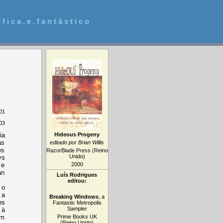
 f i c a . e . f a n t á s t i c o
01
03
ia
Hideous Progeny
as
editado por Brian Willis
es
RazorBlade Press (Reino
Unido)
ys
 e
2000
an
Luís Rodrigues
editou:
 o
 a
Breaking Windows
, a
ns
Fantastic Metropolis
Sampler
 à
em
Prime Books UK
(Reino Unido)