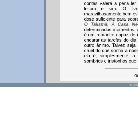
contas valerá a pena ler
leitora é sim. O livr
maravilhosamente bem escri
dose suficiente para sob
O Talismã
,
A Casa Ne
determinados momentos, em
é um romance capaz de di
encarar as tarefas do dia 
outro ânimo. Talvez seja
cruel do que sonha a nos
ela é, simplesmente, a 
sombrios e tristonhos que
Go
© 200