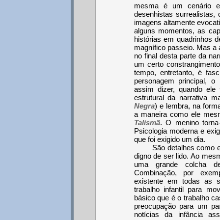
mesma é um cenário e 
desenhistas surrealista
imagens altamente evocat
alguns momentos, as cap
histórias em quadrinhos 
magnífico passeio. Mas a 
no final desta parte da na
um certo constrangiment
tempo, entretanto, é fasc
personagem principal, o 
assim dizer, quando ele
estrutural da narrativa 
Negra
) e lembra, na for
a maneira como ele mes
Talismã
. O menino torna
Psicologia moderna e exi
que foi exigido um dia.
São detalhes como 
digno de ser lido. Ao mes
uma grande colcha de
Combinação, por exemp
existente em todas as so
trabalho infantil para m
básico que é o trabalho cas
preocupação para um pa
notícias da infância as