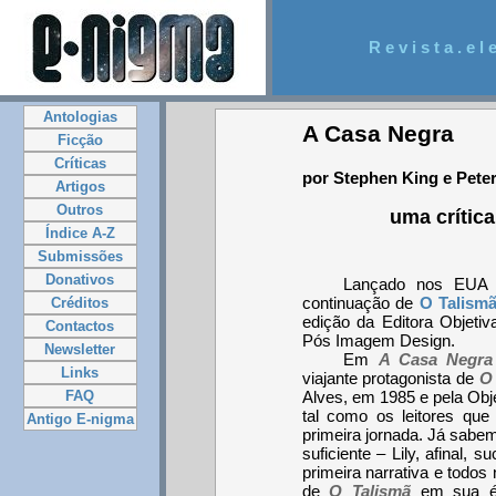
R e v i s t a . e l e
Antologias
A Casa Negra
Ficção
Críticas
por Stephen King e Pete
Artigos
Outros
uma crític
Índice A-Z
Submissões
Donativos
Lançado nos EUA
continuação de
O Talism
Créditos
edição da Editora Objet
Contactos
Pós Imagem Design.
Newsletter
Em
A Casa Negra
Links
viajante protagonista de
O 
FAQ
Alves, em 1985 e pela Obje
tal como os leitores qu
Antigo E-nigma
primeira jornada. Já sabe
suficiente – Lily, afinal,
primeira narrativa e todos
de
O Talismã
em sua ép