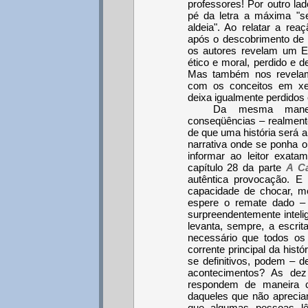
professores! Por outro la
pé da letra a máxima "se
aldeia". Ao relatar a r
após o descobrimento de 
os autores revelam um EU
ético e moral, perdido e d
Mas também nos revela
com os conceitos em x
deixa igualmente perdidos
Da mesma manei
conseqüências – realment
de que uma história será a
narrativa onde se ponha o 
informar ao leitor exata
capítulo 28 da parte
A C
autêntica provocação.
capacidade de chocar, m
espere o remate dado –
surpreendentemente intel
levanta, sempre, a escri
necessário que todos os
corrente principal da hist
se definitivos, podem – d
acontecimentos? As de
respondem de maneira c
daqueles que não apreciam 
que algumas pessoas l