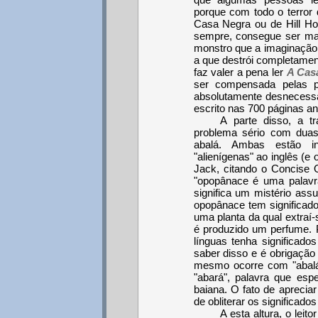
porque com todo o terror 
Casa Negra ou de Hill Ho
sempre, consegue ser mais 
monstro que a imaginação
a que destrói completament
faz valer a pena ler
A Cas
ser compensada pelas p
absolutamente desnecessá
escrito nas 700 páginas an
A parte disso, a t
problema sério com duas
abalá. Ambas estão in
"alienígenas" ao inglês (e
Jack, citando o Concise 
"opopânace é uma palavr
significa um mistério as
opopânace tem significado:
uma planta da qual extraí
é produzido um perfume.
línguas tenha significados
saber disso e é obrigação
mesmo ocorre com "abalá
"abará", palavra que esp
baiana. O fato de apreciar 
de obliterar os significado
A esta altura, o leit