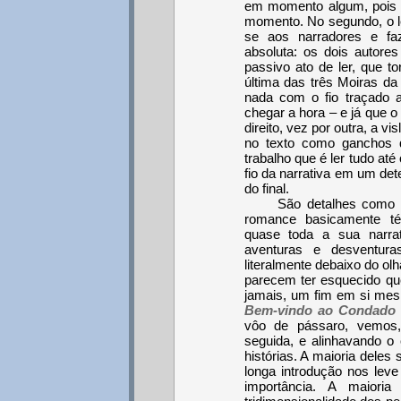
em momento algum, pois 
momento. No segundo, o lei
se aos narradores e fa
absoluta: os dois autore
passivo ato de ler, que to
última das três Moiras da 
nada com o fio traçado a
chegar a hora – e já que o l
direito, vez por outra, a v
no texto como ganchos q
trabalho que é ler tudo até 
fio da narrativa em um de
do final.
São detalhes como
romance basicamente t
quase toda a sua narra
aventuras e desventur
literalmente debaixo do olh
parecem ter esquecido qu
jamais, um fim em si mes
Bem-vindo ao Condado 
vôo de pássaro, vemos,
seguida, e alinhavando o
histórias. A maioria dele
longa introdução nos leve
importância. A maior