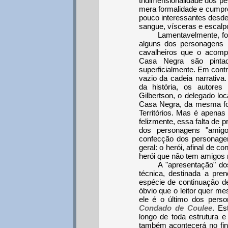
tridimensionalidade dos 
mera formalidade e cumpre 
pouco interessantes desde
sangue, vísceras e escalp
Lamentavelmente, f
alguns dos personagens 
cavalheiros que o aco
Casa Negra são pintad
superficialmente. Em contr
vazio da cadeia narrativ
da história, os autore
Gilbertson, o delegado lo
Casa Negra, da mesma fo
Territórios. Mas é apena
felizmente, essa falta de
dos personagens "amigo
confecção dos personage
geral: o herói, afinal de 
herói que não tem amigos 
A "apresentação" d
técnica, destinada a pren
espécie de continuação 
óbvio que o leitor quer m
ele é o último dos per
Condado de Coulee
. Es
longo de toda estrutura e
também acontecerá no fina