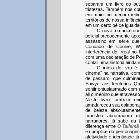
separam um livro do outr
tristezas. Também nós co
em maior ou menor medid
territórios de nossa infâ
em um certo pé de igualda
O novo romance cont
policial precocemente ap
assassino em série que
Condado de Coulee, Wi
interferência do Irreal no
com uma declaração de Pe
contar uma história ainda 
O início do livro é
cinema" na narrativa, co
de pássaro, que culmina
Sawyer aos Territórios. 
sentir entusiasmado com 
ali o menino que atraves
Neste livro também en
amadureceu sua colaboraç
de beleza absolutament
maestria abrumadora m
narradores, já sabe da t
diferença entre
O Talismã
é cúmplice do personagem 
afetividade e identidade j