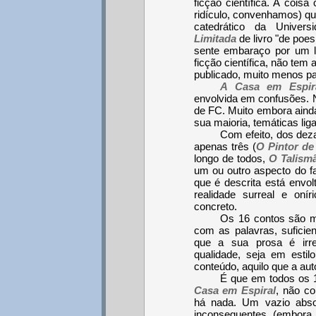
ficção científica. A cois
ridículo, convenhamos) q
catedrático da Univer
Limitada
de livro "de poes
sente embaraço por um li
ficção científica, não tem
publicado, muito menos p
A Casa em Espir
envolvida em confusões. N
de FC. Muito embora ainda
sua maioria, temáticas liga
Com efeito, dos dez
apenas três (
O Pintor de
longo de todos,
O Talism
um ou outro aspecto do fa
que é descrita está envo
realidade surreal e on
concreto.
Os 16 contos são mui
com as palavras, sufici
que a sua prosa é irr
qualidade, seja em esti
conteúdo, aquilo que a auto
É que em todos os 
Casa em Espiral
, não co
há nada. Um vazio abso
inconsequentes (embora b