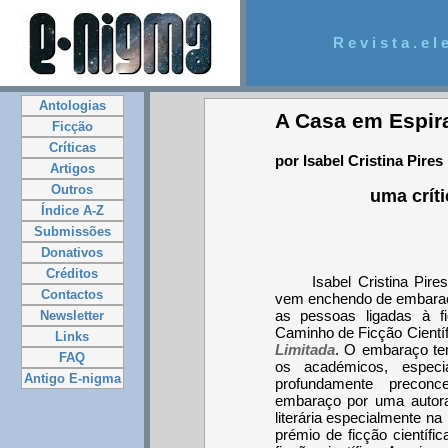
R e v i s t a . e l e
Antologias
A Casa em Espir
Ficção
Críticas
por Isabel Cristina Pires
Artigos
Outros
uma crít
Índice A-Z
Submissões
Donativos
Créditos
Isabel Cristina Pir
Contactos
vem enchendo de embaraç
as pessoas ligadas à fi
Newsletter
Caminho de Ficção Cientí
Links
Limitada
. O embaraço te
FAQ
os académicos, especi
Antigo E-nigma
profundamente preconc
embaraço por uma autora
literária especialmente na
prémio de ficção científi