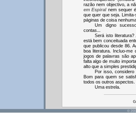
razão nem objectivo, a nã
em Espiral
nem sequer é 
que quer que seja. Limita
páginas de coisa nenhuma
Um digno sucess
contas...
Será isto literatur
está bem conceituada entre
que publicou desde 86. 
boa literatura. Incluo-m
jogos de palavras são ap
falta algo de muito impo
alto que a simples prestidig
Por isso, considero
Bom para quem se satisf
todos os outros aspectos.
Uma estrela.
G
© 200