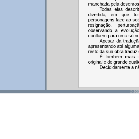
manchada pela desonrosa
Todas elas descri
divertido, em que t
personagens face ao sob
resignação, perturb
observando a evolução
confluem para uma só n
Apesar da traduçã
apresentando até algumas
resto da sua obra traduz
É também mais u
original e de grande qua
Decididamente a nã
© 200