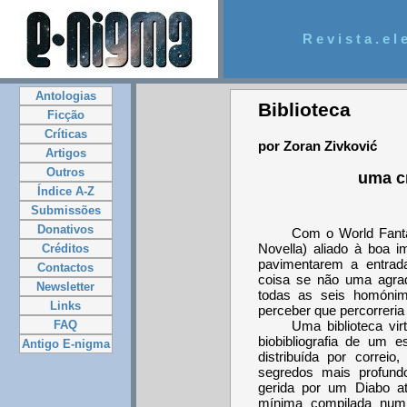
R e v i s t a . e l e
Antologias
Biblioteca
Ficção
Críticas
por Zoran Zivković
Artigos
Outros
uma c
Índice A-Z
Submissões
Donativos
Com o World Fanta
Novella) aliado à boa i
Créditos
pavimentarem a entra
Contactos
coisa se não uma agradá
Newsletter
todas as seis homónim
Links
perceber que percorreria 
FAQ
Uma biblioteca vir
biobibliografia de um es
Antigo E-nigma
distribuída por correio
segredos mais profundo
gerida por um Diabo a
mínima compilada num 